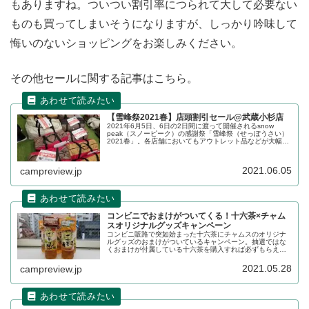
もありますね。ついつい割引率につられて大して必要ない
ものも買ってしまいそうになりますが、しっかり吟味して
悔いのないショッピングをお楽しみください。
その他セールに関する記事はこちら。
【雪峰祭2021春】店頭割引セール@武蔵小杉店
2021年6月5日、6日の2日間に渡って開催されるsnow
peak（スノーピーク）の感謝祭「雪峰祭（せっぽうさい）
2021春」。各店舗においてもアウトレット品などが大幅に
割引販売されるセールが行われます。武蔵小杉店でのセー
ルの様子の詳細をレビューします。
2021.06.05
campreview.jp
コンビニでおまけがついてくる！十六茶×チャム
スオリジナルグッズキャンペーン
コンビニ販路で突如始まった十六茶にチャムスのオリジナ
ルグッズのおまけがついているキャンペーン。抽選ではな
くおまけが付属している十六茶を購入すれば必ずもらえる
キャンペーンです。詳細をレポートします。
2021.05.28
campreview.jp