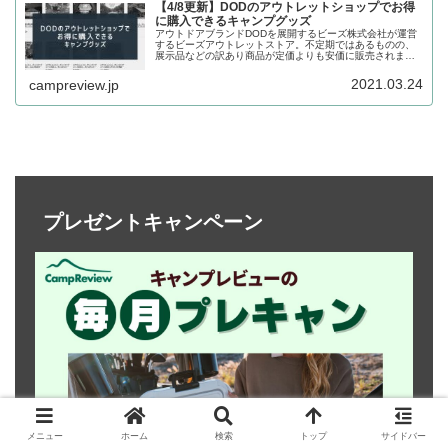
【4/8更新】DODのアウトレットショップでお得
に購入できるキャンプグッズ
アウトドアブランドDODを展開するビーズ株式会社が運営
するビーズアウトレットストア。不定期ではあるものの、
展示品などの訳あり商品が定価よりも安価に販売されま
す。販売数が限られているため品切れになりやすいです
が、商品が追加され次第なるべくリアルタイムに更新をし
2021.03.24
campreview.jp
ていきます。
プレゼントキャンペーン
メニュー
ホーム
検索
トップ
サイドバー