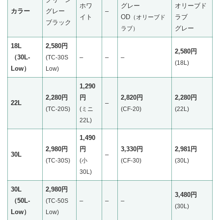
ホワ
グレー
オリーブド
カラー
グレー
–
イト
OD
ラブ
（オリーブド
ブラック
グレー
ラブ）
18L
2,580円
2,580円
（30L-
–
–
–
(TC-30S
(
18
L)
Low）
Low)
1,290
2,280円
円
2,820円
2,280円
22L
–
(TC-20S)
(ミニ
(CF-20)
(22L)
22L)
1,490
2,980円
円
3,330円
2,981円
30L
–
(TC-30S)
(小
(CF-30)
‎(30L)
30L)
30L
2,980円
3,480円
（50L-
–
–
–
(TC-50S
‎(30L)
Low）
Low)