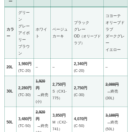
ー
グリー
コヨーテ
ン
ブラック
オリーブド
グレー
カラ
ホワイ
ベージュ
グレー
ラブ
アイボ
ー
ト
カーキ
OD
ダークグレ
（オリーブド
リー
ー
ラブ）
ブラウ
イエロー
ン
1,980円
2,340円
20L
–
–
–
(TC-20)
(C-20)
1,920
2,750円
2,088円
2,280円
円
2,750円
30L
→終売
S（CX1-
→終売
(TC-30)
(C-30)
775）
(30L)
(小)
2,920
3,850円
3,188円
3,480円
円
4,070円
50L
→終売
M（CX2-
→終売
(TC-50)
(C-50)
741）
‎(50L)