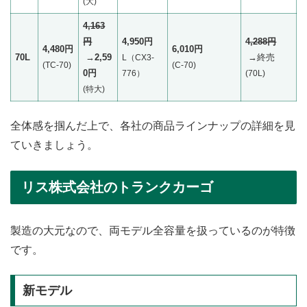
(大)
4,163
円
4,950円
4,288円
4,480円
6,010円
70L
→
2,59
→終売
L（CX3-
(TC-70)
(C-70)
0円
776）
‎(70L)
(特大)
全体感を掴んだ上で、各社の商品ラインナップの詳細を見
ていきましょう。
リス株式会社のトランクカーゴ
製造の大元なので、両モデル全容量を扱っているのが特徴
です。
新モデル