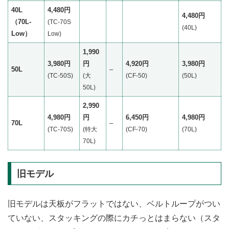
40L
4,480円
4,480円
（70L-
(TC-
7
0S
‎(40L)
Low）
Low)
1,990
3,980円
円
4,920円
3,980円
50L
–
(TC-50S)
(大
(CF-50)
(50L)
50L)
2,990
4,980円
円
6,450円
4,980円
70L
–
(TC-70S)
(特大
(CF-70)
(70L)
70L)
旧モデル
旧モデルは天板がフラットではない、ベルトループがつい
ていない、スタッキングの際にカチっとはまらない（スタ