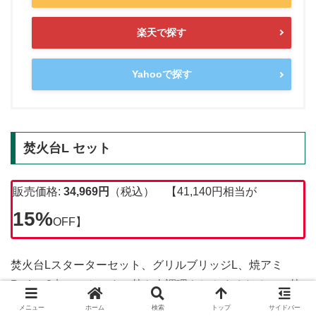
楽天で探す
Yahooで探す
焚火台L セット
販売価格:
34,969円
（税込） 【41,140円相当が
15%
OFF】
焚火台Lスターターセット、グリルブリッジL、焼アミ
ProLの3点セットです。焚き火調理もしやすくなるので焚
火台Lの購入を考えていた方にはおすすめです。
メニュー
ホーム
検索
トップ
サイドバー