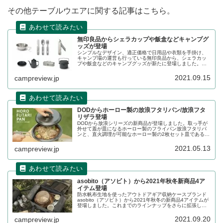
その他テーブルウエアに関する記事はこちら。
無印良品からシェラカップや飯盒などキャンプグ
ッズが登場
シンプルなデザイン、適正価格で日用品や衣類を手掛け、
キャンプ場の運営も行っている無印良品から、シェラカッ
プや飯盒などのキャンプグッズが新たに登場しました。ア
ウトドアグッズに本格参入する兆しでしょうか。詳細をレ
ビューします。
2021.09.15
campreview.jp
DODからホーロー製の放浪フタリパン/放浪フタ
リザラ登場
DODから放浪シリーズの新商品が登場しました。取っ手が
外せて蓋が皿になるホーロー製のフライパン放浪フタリパ
ンと、直火調理が可能なホーロー製の2枚セット皿である放
浪フタリザラです。いずれも手入れがしやすいホーロー製
の商品です。詳細をレビューします。
2021.05.13
campreview.jp
asobito（アソビト）から2021年秋冬新商品4ア
イテム登場
防水帆布生地を使ったアウトドアギア収納ケースブランド
asobito（アソビト）から2021年秋冬の新商品4アイテムが
登場しました。これまでのラインナップをさらに拡張し、
様々なアウトドアアイテムをより収納しやすくした新商品
です。詳細をレビューします。
2021.09.20
campreview.jp