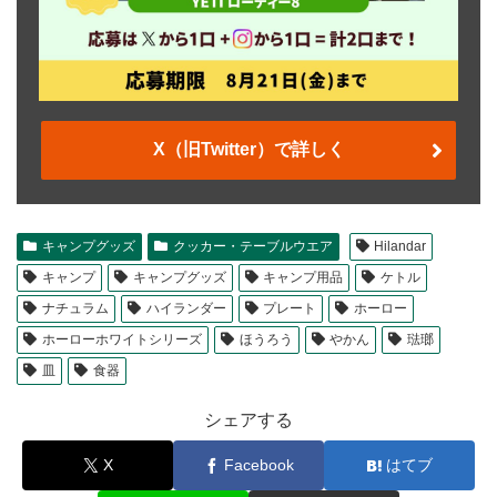
X（旧Twitter）で詳しく
キャンプグッズ
クッカー・テーブルウエア
Hilandar
キャンプ
キャンプグッズ
キャンプ用品
ケトル
ナチュラム
ハイランダー
プレート
ホーロー
ホーローホワイトシリーズ
ほうろう
やかん
琺瑯
皿
食器
シェアする
X
Facebook
はてブ