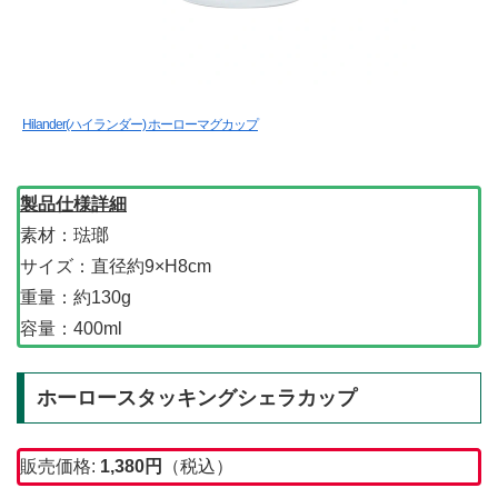
Hilander(ハイランダー) ホーローマグカップ
製品仕様詳細
素材：琺瑯
サイズ：直径約9×H8cm
重量：約130g
容量：400ml
ホーロースタッキングシェラカップ
販売価格:
1,380
円
（税込）