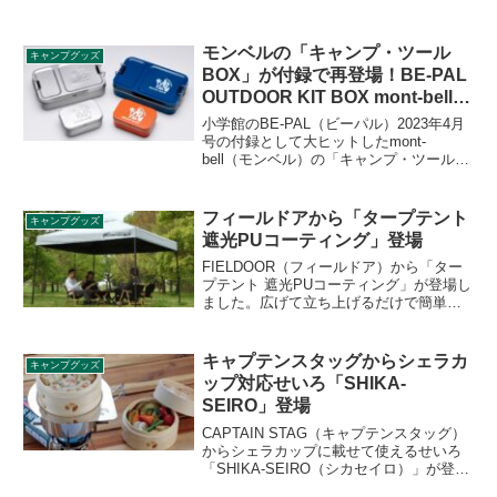
モンベルの「キャンプ・ツール
キャンプグッズ
BOX」が付録で再登場！BE-PAL
OUTDOOR KIT BOX mont-bell入
門
小学館のBE-PAL（ビーパル）2023年4月
号の付録として大ヒットしたmont-
bell（モンベル）の「キャンプ・ツール
BOXセット」が「BE-PAL OUTDOOR
KIT BOX mont-bell入門」で再登場しま
す。今回はシルバー1セットと、ネイビー
フィールドアから「タープテント
キャンプグッズ
&オレンジで1セットの計2セットです。詳
遮光PUコーティング」登場
細をレビューします。
FIELDOOR（フィールドア）から「ター
プテント 遮光PUコーティング」が登場し
ました。広げて立ち上げるだけで簡単に
設営できるタープテントです。生地は遮
光率100％の完全遮光、UVカット率は
99.8％なので真夏の日よけに最適です。
キャプテンスタッグからシェラカ
キャンプグッズ
詳細をレビューします。
ップ対応せいろ「SHIKA-
SEIRO」登場
CAPTAIN STAG（キャプテンスタッグ）
からシェラカップに載せて使えるせいろ
「SHIKA-SEIRO（シカセイロ）」が登場
しました。付属のプレートにより、