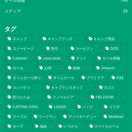
セール情報
786
メディア
29
タグ
キャンプ
キャンプグッズ
キャンプ用品
スノーピーク
割引
コールマン
DOD
Coleman
snow peak
テント
セール情報
セール
お得
収納
Amazon
タイムセール祭り
タイムセール
アウトドア
付録
コンパクト
キャプテンスタッグ
ロゴス
折りたたみ
フィールドア
FIELDOOR
CAPTAIN STAG
LOGOS
バッグ
コラボ
テーブル
ワークマン
ディーオーディー
Workman
タープ
福袋
いつから
スマイルセール