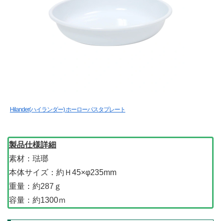
Hilander(ハイランダー) ホーローパスタプレート
製品仕様詳細
素材：琺瑯
本体サイズ：約Ｈ45×φ235mm
重量：約287ｇ
容量：約1300ｍ