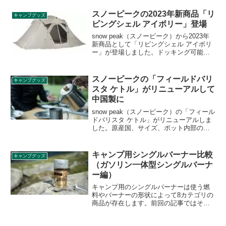
320ml・630mlのシェラカップ、12cm・
14cmのクッカーで使用可能なせいろで、
スノーピークの2023年新商品「リ
キャンプグッズ
野外でもせいろ料理を楽しむことができ
ビングシェル アイボリー」登場
ます。詳細をレビューします。
snow peak（スノーピーク）から2023年
新商品として「リビングシェル アイボリ
ー」が登場しました。ドッキング可能な
シェルター「リビングシェル」に、室内
がより明るく感じられる新色のアイボリ
ーが登場です。詳細をレビューします。
スノーピークの「フィールドバリ
キャンプグッズ
スタ ケトル」がリニューアルして
中国製に
snow peak（スノーピーク）の「フィール
ドバリスタ ケトル」がリニューアルしま
した。原産国、サイズ、ポット内部の外
観が変更になっております。これまでの
日本製から中国製に変更されました。詳
細をレビューします。
キャンプ用シングルバーナー比較
キャンプグッズ
（ガソリン一体型シングルバーナ
ー編）
キャンプ用のシングルバーナーは使う燃
料やバーナーの形状によって8カテゴリの
商品が存在します。前回の記事ではその
カテゴリの詳細と特徴をご紹介しました
が、今回は特に燃料としてガソリンを使