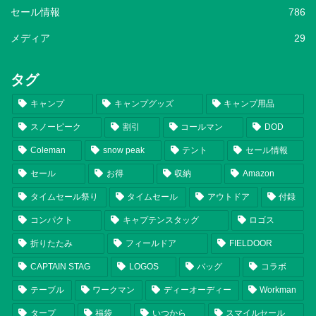
セール情報
786
メディア
29
タグ
キャンプ
キャンプグッズ
キャンプ用品
スノーピーク
割引
コールマン
DOD
Coleman
snow peak
テント
セール情報
セール
お得
収納
Amazon
タイムセール祭り
タイムセール
アウトドア
付録
コンパクト
キャプテンスタッグ
ロゴス
折りたたみ
フィールドア
FIELDOOR
CAPTAIN STAG
LOGOS
バッグ
コラボ
テーブル
ワークマン
ディーオーディー
Workman
タープ
福袋
いつから
スマイルセール