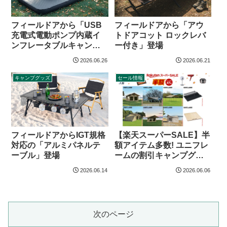
フィールドアから「USB
フィールドアから「アウ
充電式電動ポンプ内蔵イ
トドアコット ロックレバ
ンフレータブルキャンプ
ー付き」登場
マットリバーシブルタイ
2026.06.26
2026.06.21
プ」登場
キャンプグッズ
セール情報
フィールドアからIGT規格
【楽天スーパーSALE】半
対応の「アルミパネルテ
額アイテム多数! ユニフレ
ーブル」登場
ームの割引キャンプグッ
ズ（26年6月）
2026.06.14
2026.06.06
次のページ