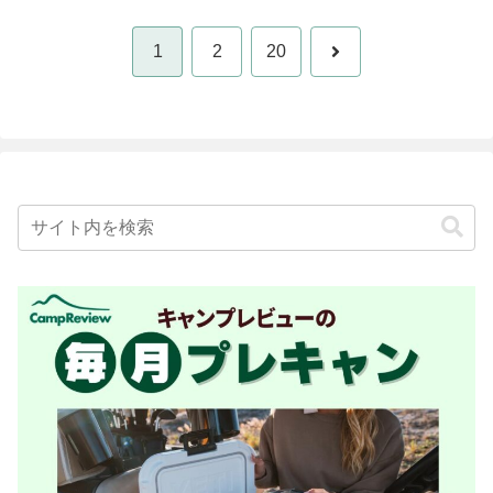
次
1
2
20
へ