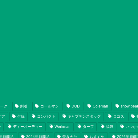
ピーク
割引
コールマン
DOD
Coleman
snow pea
ドア
付録
コンパクト
キャプテンスタッグ
ロゴス
ン
ディーオーディー
Workman
タープ
福袋
いつか
5年新商品
2024年新商品
焚き火台
おすすめ
2026年新商