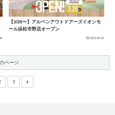
【3/26〜】アルペンアウトドアーズイオンモ
ール浜松市野店オープン
08
2021.03.15
のページ
次
2
3
へ