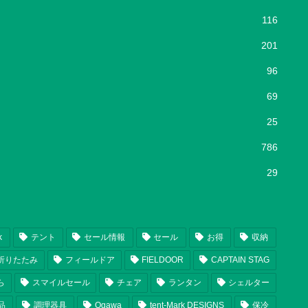
116
201
96
69
25
786
29
k
テント
セール情報
セール
お得
収納
折りたたみ
フィールドア
FIELDOOR
CAPTAIN STAG
ら
スマイルセール
チェア
ランタン
シェルター
品
調理器具
Ogawa
tent-Mark DESIGNS
保冷