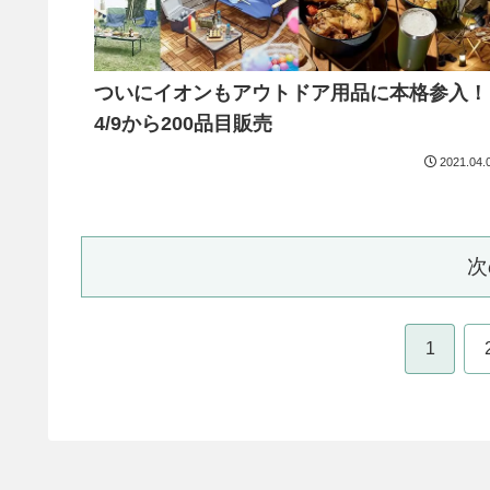
ついにイオンもアウトドア用品に本格参入！
4/9から200品目販売
2021.04.
次
1