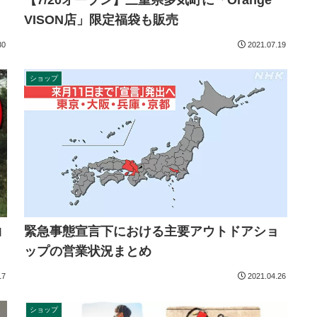
【7/20オープン】三重県多気町に「Orange
VISON店」限定福袋も販売
30
2021.07.19
ショップ
緊急事態宣言下における主要アウトドアショ
ロ
ップの営業状況まとめ
17
2021.04.26
ショップ