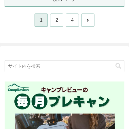
次
1
2
4
へ