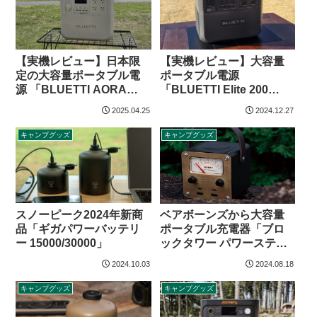
【実機レビュー】日本限
【実機レビュー】大容量
定の大容量ポータブル電
ポータブル電源
源 「BLUETTI AORA
「BLUETTI Elite 200
100」
V2」
2025.04.25
2024.12.27
キャンプグッズ
キャンプグッズ
スノーピーク2024年新商
ベアボーンズから大容量
品「ギガパワーバッテリ
ポータブル充電器「ブロ
ー 15000/30000」
ックタワー パワーステー
ション」登場
2024.10.03
2024.08.18
キャンプグッズ
キャンプグッズ