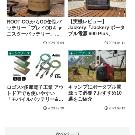
【実機レビュー】
ROOT CO.からOD缶型バ
Jackery「Jackery ポータ
ッテリー「プレイODキャ
ブル電源 600 Plus」
ニスターバッテリー」登
場
2024.07.04
2024.04.11
キャンプグッズ
キャンプグッズ
キャンプにポータブル電
ロゴス×多摩電子工業 アウ
源って必要？おすすめ10
トドアでも使いやすい
選をご紹介
「モバイルバッテリー&充
電ケーブル登場
2023.12.20
2023.09.12
次のページ