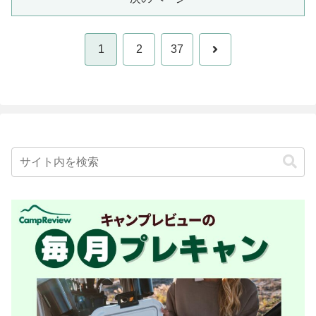
次
1
2
37
へ