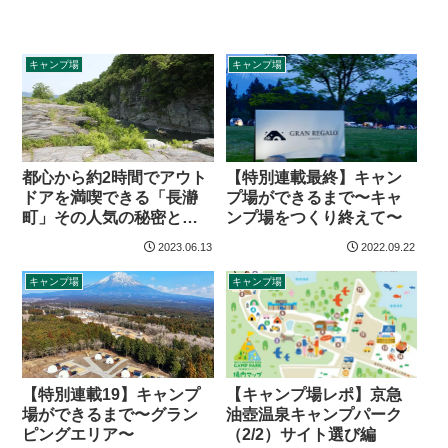
キャンプ場
キャンプ場
都心から約2時間でアウト
【特別連載最終】キャン
ドアを満喫できる「長瀞
プ場ができるまで〜キャ
町」その人気の秘密と
ンプ場をつくり終えて〜
は？
2023.06.13
2022.09.22
キャンプ場
キャンプ場
【キャンプ場レポ】京急
【特別連載19】キャンプ
油壺温泉キャンプパーク
場ができるまで〜グラン
（2/2）サイト選び編
ピングエリア〜