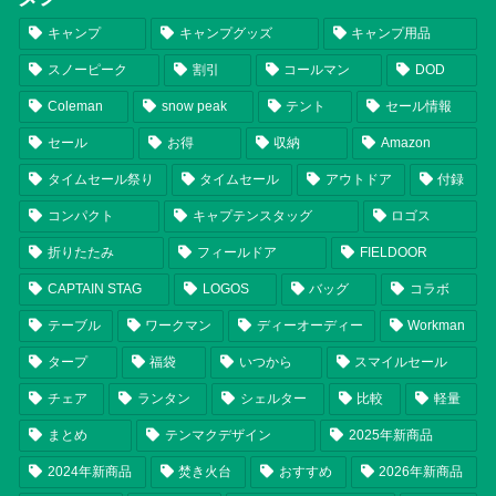
キャンプ
キャンプグッズ
キャンプ用品
スノーピーク
割引
コールマン
DOD
Coleman
snow peak
テント
セール情報
セール
お得
収納
Amazon
タイムセール祭り
タイムセール
アウトドア
付録
コンパクト
キャプテンスタッグ
ロゴス
折りたたみ
フィールドア
FIELDOOR
CAPTAIN STAG
LOGOS
バッグ
コラボ
テーブル
ワークマン
ディーオーディー
Workman
タープ
福袋
いつから
スマイルセール
チェア
ランタン
シェルター
比較
軽量
まとめ
テンマクデザイン
2025年新商品
2024年新商品
焚き火台
おすすめ
2026年新商品