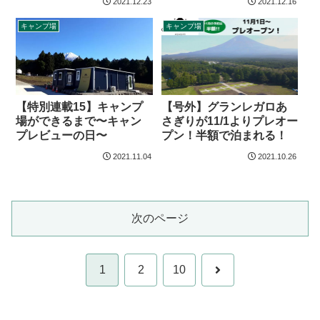
2021.12.23
2021.12.16
キャンプ場
キャンプ場
【特別連載15】キャンプ
【号外】グランレガロあ
場ができるまで〜キャン
さぎりが11/1よりプレオー
プレビューの日〜
プン！半額で泊まれる！
2021.11.04
2021.10.26
次のページ
次
1
2
10
へ