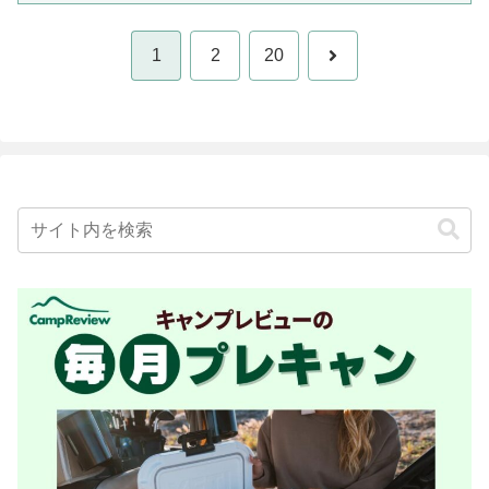
次
1
2
20
へ