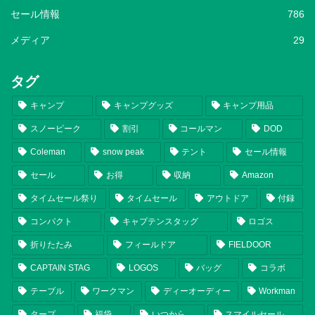
セール情報
786
メディア
29
タグ
キャンプ
キャンプグッズ
キャンプ用品
スノーピーク
割引
コールマン
DOD
Coleman
snow peak
テント
セール情報
セール
お得
収納
Amazon
タイムセール祭り
タイムセール
アウトドア
付録
コンパクト
キャプテンスタッグ
ロゴス
折りたたみ
フィールドア
FIELDOOR
CAPTAIN STAG
LOGOS
バッグ
コラボ
テーブル
ワークマン
ディーオーディー
Workman
タープ
福袋
いつから
スマイルセール