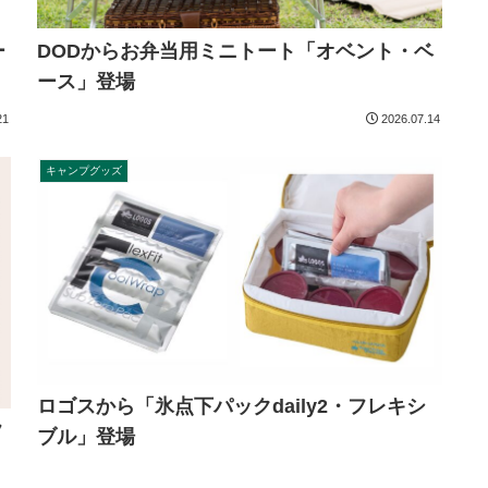
ー
DODからお弁当用ミニトート「オベント・ベ
ース」登場
21
2026.07.14
キャンプグッズ
ロゴスから「氷点下パックdaily2・フレキシ
フ
ブル」登場