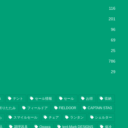
116
201
96
69
25
786
29
k
テント
セール情報
セール
お得
収納
折りたたみ
フィールドア
FIELDOOR
CAPTAIN STAG
ら
スマイルセール
チェア
ランタン
シェルター
品
調理器具
Ogawa
tent-Mark DESIGNS
保冷