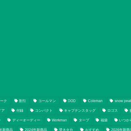
ピーク
割引
コールマン
DOD
Coleman
snow pea
ドア
付録
コンパクト
キャプテンスタッグ
ロゴス
ン
ディーオーディー
Workman
タープ
福袋
いつか
5年新商品
2024年新商品
焚き火台
おすすめ
2026年新商