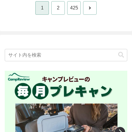
次
1
2
425
へ