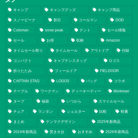
キャンプ
キャンプグッズ
キャンプ用品
スノーピーク
割引
コールマン
DOD
Coleman
snow peak
テント
セール情報
セール
お得
収納
Amazon
タイムセール祭り
タイムセール
アウトドア
付録
コンパクト
キャプテンスタッグ
ロゴス
折りたたみ
フィールドア
FIELDOOR
CAPTAIN STAG
LOGOS
バッグ
コラボ
テーブル
ワークマン
ディーオーディー
Workman
タープ
福袋
いつから
スマイルセール
チェア
ランタン
シェルター
比較
軽量
まとめ
テンマクデザイン
2025年新商品
2024年新商品
焚き火台
おすすめ
2026年新商品