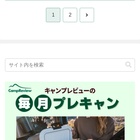
次
1
2
へ