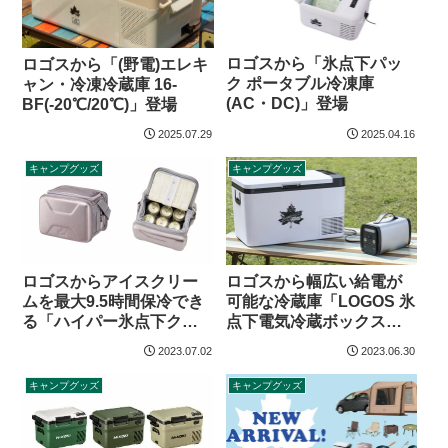
ロゴスから「氷点下パッ
ロゴスから「(野電)エレキ
ク ポータブル冷凍庫
ャン・冷凍冷蔵庫 16-
(AC・DC)」登場
BF(-20℃/20℃)」登場
2025.07.29
2025.04.16
キャンプグッズ
キャンプグッズ
ロゴスからアイスクリー
ロゴスから幅広い給電が
ムを最大9.5時間保冷でき
可能な冷蔵庫「LOGOS 氷
る「ハイパー氷点下クー
点下電気冷蔵ボックス
ラーS」登場
（AC・DC）」登場
2023.07.02
2023.06.30
キャンプグッズ
キャンプグッズ