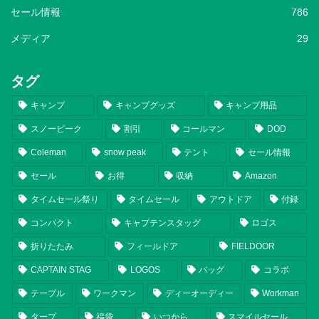
セール情報
786
メディア
29
タグ
キャンプ
キャンプグッズ
キャンプ用品
スノーピーク
割引
コールマン
DOD
Coleman
snow peak
テント
セール情報
セール
お得
収納
Amazon
タイムセール祭り
タイムセール
アウトドア
付録
コンパクト
キャプテンスタッグ
ロゴス
折りたたみ
フィールドア
FIELDOOR
CAPTAIN STAG
LOGOS
バッグ
コラボ
テーブル
ワークマン
ディーオーディー
Workman
タープ
福袋
いつから
スマイルセール