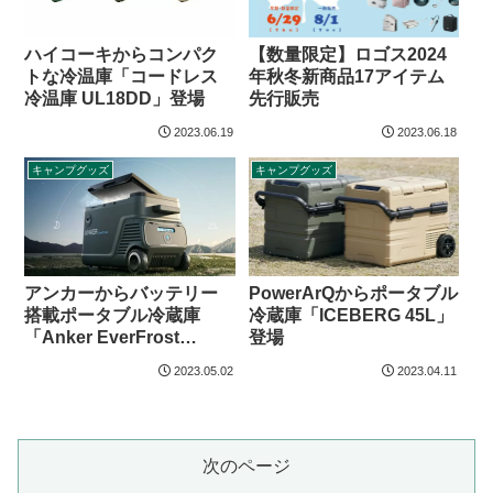
【数量限定】ロゴス2024
ハイコーキからコンパク
年秋冬新商品17アイテム
トな冷温庫「コードレス
先行販売
冷温庫 UL18DD」登場
2023.06.19
2023.06.18
キャンプグッズ
キャンプグッズ
アンカーからバッテリー
PowerArQからポータブル
搭載ポータブル冷蔵庫
冷蔵庫「ICEBERG 45L」
「Anker EverFrost
登場
Powered Cooler 30 / 40 /
2023.05.02
2023.04.11
50」登場
次のページ