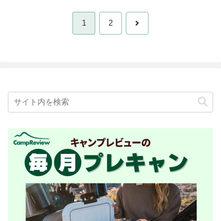
次
1
2
へ