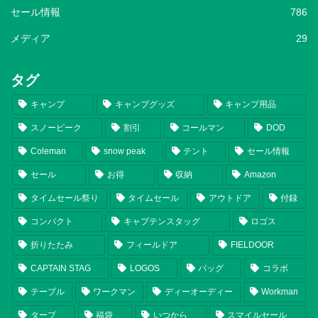
セール情報
786
メディア
29
タグ
キャンプ
キャンプグッズ
キャンプ用品
スノーピーク
割引
コールマン
DOD
Coleman
snow peak
テント
セール情報
セール
お得
収納
Amazon
タイムセール祭り
タイムセール
アウトドア
付録
コンパクト
キャプテンスタッグ
ロゴス
折りたたみ
フィールドア
FIELDOOR
CAPTAIN STAG
LOGOS
バッグ
コラボ
テーブル
ワークマン
ディーオーディー
Workman
タープ
福袋
いつから
スマイルセール