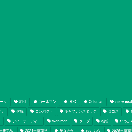
ピーク
割引
コールマン
DOD
Coleman
snow pea
ドア
付録
コンパクト
キャプテンスタッグ
ロゴス
ン
ディーオーディー
Workman
タープ
福袋
いつか
5年新商品
2024年新商品
焚き火台
おすすめ
2026年新商