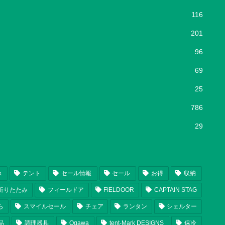
116
201
96
69
25
786
29
k
テント
セール情報
セール
お得
収納
折りたたみ
フィールドア
FIELDOOR
CAPTAIN STAG
ら
スマイルセール
チェア
ランタン
シェルター
品
調理器具
Ogawa
tent-Mark DESIGNS
保冷