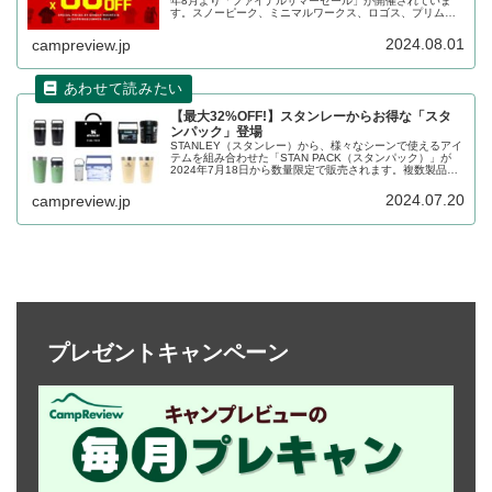
年8月より「ファイナルサマーセール」が開催されていま
す。スノーピーク、ミニマルワークス、ロゴス、プリムス
など、人気ブランドの数多くのキャンプ用品が最大
80%OFFで割引販売されています。詳細をレビューしま
2024.08.01
campreview.jp
す。
【最大32%OFF!】スタンレーからお得な「スタ
ンパック」登場
STANLEY（スタンレー）から、様々なシーンで使えるアイ
テムを組み合わせた「STAN PACK（スタンパック）」が
2024年7月18日から数量限定で販売されます。複数製品が
セットになったパックで、バラバラに買うよりもお得な価
格設定となっています。詳細をレビューします。
2024.07.20
campreview.jp
プレゼントキャンペーン