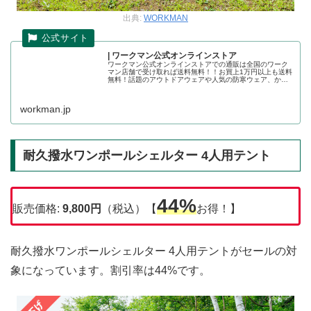
出典:
WORKMAN
| ワークマン公式オンラインストア
ワークマン公式オンラインストアでの通販は全国のワーク
マン店舗で受け取れば送料無料！！お買上1万円以上も送料
無料！話題のアウトドアウェアや人気の防寒ウェア、かっ
こいい作業着の店舗取り置きが可能です。ワークマン公式
オンラインストア
workman.jp
耐久撥水ワンポールシェルター 4人用テント
44%
販売価格:
9,800
円
（税込）【
お得！】
耐久撥水ワンポールシェルター 4人用テントがセールの対
象になっています。割引率は44%です。