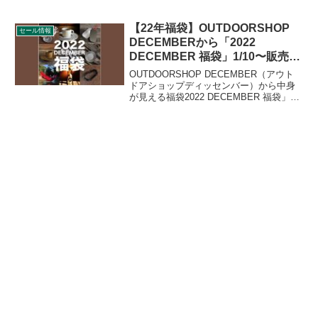
地ブランケット（全4種）がもらえるキャ
ンペーンが開催されています。アサヒ飲
料の対象商品購入でもらえるキャンペー
【22年福袋】OUTDOORSHOP
セール情報
ンです。詳細をレビューします。
DECEMBERから「2022
DECEMBER 福袋」1/10〜販売開
始
OUTDOORSHOP DECEMBER（アウト
ドアショップディッセンバー）から中身
が見える福袋2022 DECEMBER 福袋」が
2022年1月10日20時より販売開始されま
す。35,000～36,300円のセットが19,900
円で販売されます。詳細をレビューしま
す。