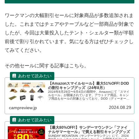
ワークマンの大幅割引セールに対象商品が多数追加されま
した。これまではチェアやテーブルなど一部商品が対象で
したが、今回は大量投入したテント・シェルター類が半額
前後で割り引かれています。気になる方はぜひチェックし
てみてください。
その他セールに関する記事はこちら。
【Amazonスマイルセール】最大51%OFF! DOD
の割引キャンプグッズ（24年8月）
2024年8月29日〜9月4日の期間中、Amazonにて「スマイ
ルセール」が開催されています。アウトドア用品、キャン
プ用品もセールの対象となっており、DOD（ディーオーデ
ィー）のキャンプグッズもお得に購入できます。詳細をレ
ビューします。
2024.08.29
campreview.jp
【最大80%OFF!】サンデーマウンテン「ファイ
ナルサマーセール」で買える割引キャンプグッズ
SUNDAY MOUNTAIN（サンデーマウンテン）にて、2024