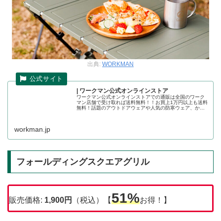
出典:
WORKMAN
| ワークマン公式オンラインストア
ワークマン公式オンラインストアでの通販は全国のワーク
マン店舗で受け取れば送料無料！！お買上1万円以上も送料
無料！話題のアウトドアウェアや人気の防寒ウェア、かっ
こいい作業着の店舗取り置きが可能です。ワークマン公式
オンラインストア
workman.jp
フォールディングスクエアグリル
51%
販売価格:
1,900
円
（税込）【
お得！】