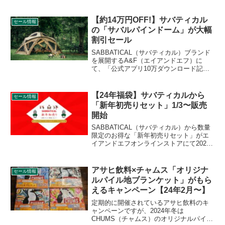
れます。7月7日から一部の商品が先行セ
ールとして販売されます。SOTO（ソ
ト）のキャンプグッズもお得に購入でき
【約14万円OFF!】サバティカル
セール情報
ます。詳細をレビューします。
の「サバルパインドーム」が大幅
割引セール
SABBATICAL（サバティカル）ブランド
を展開するA&F（エイアンドエフ）に
て、「公式アプリ10万ダウンロード記念
セール」が開催されています。サバルパ
インドームは70%、金額にして138,600円
OFFで販売されています。その他アルニ
【24年福袋】サバティカルから
セール情報
カが40%、スカイパイロット シンセティ
「新年初売りセット」1/3〜販売
ックが50%となっています。詳細をレビ
開始
ューします。
SABBATICAL（サバティカル）から数量
限定のお得な「新年初売りセット」がエ
イアンドエフオンラインストアにて2024
年1月3日の12時から販売開始されます。
サバティカルの人気テントを中心に、
HelinoxのチェアやYETIのクーラーがセッ
アサヒ飲料×チャムス「オリジナ
セール情報
トで販売されます。詳細をレビューしま
ルパイル地ブランケット」がもら
す。
えるキャンペーン【24年2月〜】
定期的に開催されているアサヒ飲料のキ
ャンペーンですが、2024年冬は
CHUMS（チャムス）のオリジナルパイル