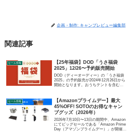
企画・制作: キャンプレビュー編集部
関連記事
【25年福袋】DOD「うさ福袋
セール情報
2025」12/26〜予約販売開始
DOD（ディーオーディー）の「うさ福袋
2025」の予約販売が2024年12月26日から
開始となります。おうちテントを含むキ
ャンプ用品セット「うさ福袋-おうち」
と、アパレルアイテムを中心としたセッ
ト「うさ福袋-S、M、L、XL」の4種とな
【Amazonプライムデー】最大
セール情報
ります。詳細をレビューします。
45%OFF! SOTOのお得なキャン
プグッズ（2026年）
2026年7月10日〜13日の期間中、Amazon
にてビッグセールである「Amazon Prime
Day（アマゾンプライムデー）」が開催さ