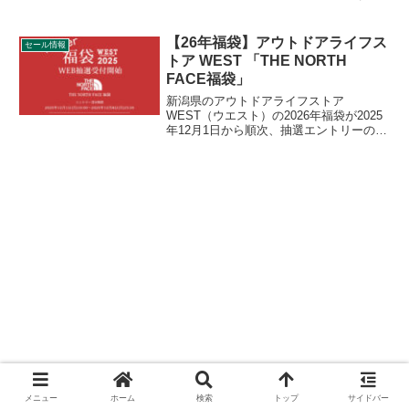
日前の21日0:00からは先行セールが始ま
っております。キャンプ用品もセールの
対象となっており、ZANE ARTS（ゼイン
【26年福袋】アウトドアライフス
セール情報
アーツ）のキャンプグッズもお得に購入
トア WEST 「THE NORTH
できます。詳細をレビューします。
FACE福袋」
新潟県のアウトドアライフストア
WEST（ウエスト）の2026年福袋が2025
年12月1日から順次、抽選エントリーの受
付を行います。THE NORTH FACE（ザ・
ノース・フェイス）福袋、キャプテンス
タッグ福箱が販売されます。詳細をレビ
ューします。
メニュー
ホーム
検索
トップ
サイドバー