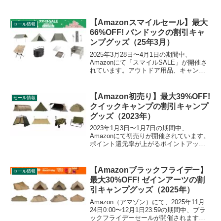
2022年1月10日20時より販売開始されま
す。35,000～36,300円のセットが19,900
円で販売されます。詳細をレビューしま
【Amazonスマイルセール】最大
セール情報
す。
66%OFF! バンドックの割引キャ
ンプグッズ（25年3月）
2025年3月28日〜4月1日の期間中、
Amazonにて「スマイルSALE」が開催さ
れています。アウトドア用品、キャンプ
用品もセールの対象となっており、
BUNDOK（バンドック）のキャンプグッ
ズもお得に購入できます。詳細をレビュ
【Amazon初売り】最大39%OFF!
セール情報
ーします。ア...
クイックキャンプの割引キャンプ
グッズ（2023年）
2023年1月3日〜1月7日の期間中、
Amazonにて初売りが開催されています。
ポイント還元率が上がるポイントアップ
キャンペーンも同時開催されています。
QUICKCAMP（クイックキャンプ）の割
引対象となっている製品、販売価格など
【Amazonブラックフライデー】
セール情報
を一覧化します。
最大30%OFF! ゼインアーツの割
引キャンプグッズ（2025年）
Amazon（アマゾン）にて、2025年11月
24日0:00〜12月1日23:59の期間中、ブラ
ックフライデーセールが開催されます。3