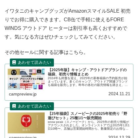
イワタニのキャンプグッズがAmazonスマイルSALE 初売
りでお得に購入できます。CB缶で手軽に使えるFORE
WINDS アウトドア ヒーターは割引率も高くおすすめで
す。気になる方はぜひチェックしてみてください。
その他セールに関する記事はこちら。
【2025年版】キャンプ・アウトドアブランドの
福袋、初売り情報まとめ
2024年も終盤を迎え、2025年の新春福袋の予約販売が始
まっています。多くのキャンプ、アウトドア関連ブランド
も福袋を販売します。昨年の各社の販売情報を踏まえ、
2024年〜2025年の販売状況の詳細をレビューします。
2024.11.21
campreview.jp
【25年福袋】スノーピークの2025年初売り「野
遊びセット」25種1/1〜販売開始
snow peak（スノーピーク）から、2025年の初売り情報が
アナウンスされました。オンラインストアでは2025年1月1
日10時〜、店舗は営業開始時間から、数量限定のお得な野
遊びセットが合計25種販売されます。詳細をレビューしま
す。
2024.12.29
campreview.jp