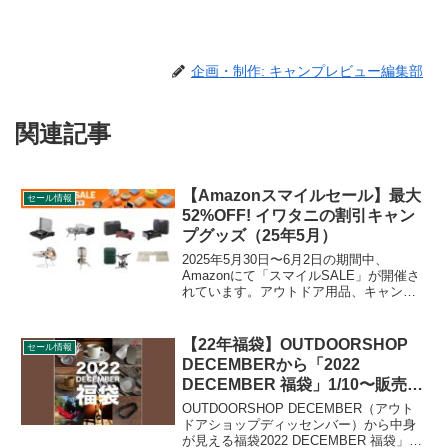
企画・制作: キャンプレビュー編集部
関連記事
【Amazonスマイルセール】最大
セール情報
52%OFF! イワタニの割引キャン
プグッズ（25年5月）
2025年5月30日〜6月2日の期間中、
Amazonにて「スマイルSALE」が開催さ
れています。アウトドア用品、キャンプ
用品もセールの対象となっており、
Iwatani（イワタニ）のキャンプグッズも
お得に購入できます。詳細をレビューし
【22年福袋】OUTDOORSHOP
セール情報
ます。
DECEMBERから「2022
DECEMBER 福袋」1/10〜販売開
始
OUTDOORSHOP DECEMBER（アウト
ドアショップディッセンバー）から中身
が見える福袋2022 DECEMBER 福袋」が