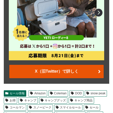
X（旧Twitter）で詳しく
セール情報
Amazon
Coleman
DOD
snow peak
お得
キャンプ
キャンプグッズ
キャンプ用品
コールマン
スノーピーク
スマイルセール
セール