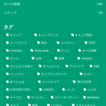
セール情報
786
メディア
29
タグ
キャンプ
キャンプグッズ
キャンプ用品
スノーピーク
割引
コールマン
DOD
Coleman
snow peak
テント
セール情報
セール
お得
収納
Amazon
タイムセール祭り
タイムセール
アウトドア
付録
コンパクト
キャプテンスタッグ
ロゴス
折りたたみ
フィールドア
FIELDOOR
CAPTAIN STAG
LOGOS
バッグ
コラボ
テーブル
ワークマン
ディーオーディー
Workman
タープ
福袋
いつから
スマイルセール