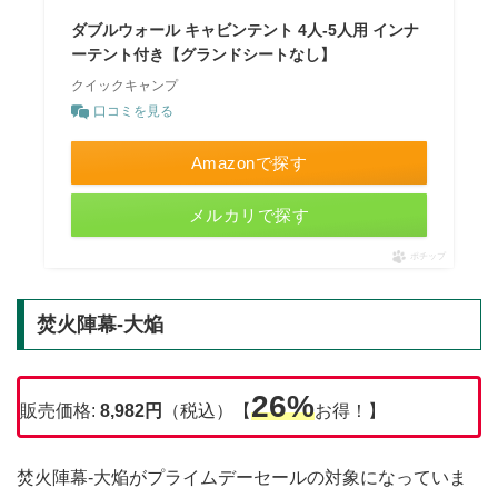
ダブルウォール キャビンテント 4人-5人用 インナ
ーテント付き【グランドシートなし】
クイックキャンプ
口コミを見る
Amazonで探す
メルカリで探す
ポチップ
焚火陣幕-大焔
26%
販売価格:
8,982円
（税込）【
お得！】
焚火陣幕-大焔がプライムデーセールの対象になっていま