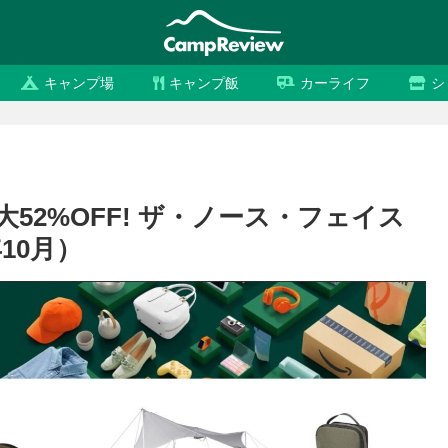
キャンプ場
キャンプ飯
カーライフ
シ
大52%OFF! ザ・ノース・フェイス
10月）