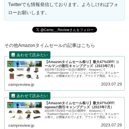
Twitterでも情報発信しております。よろしければフォ
ローお願いします。
その他Amazonタイムセールの記事はこちら
【Amazonタイムセール祭り】最大47%OFF! コ
ールマンの割引キャンプグッズ（2023年7月）
2023年7月29日〜31日の期間中、Amazonにて
「Fashion×Sporst（ファッション×スポーツ）タイムセー
ル祭り」が開催されています。アウトドア用品、キャンプ
用品もセールの対象となっており、Coleman（コールマ
ン）のキャンプグッズもお得に購入できます。詳細をレビ
2023.07.29
campreview.jp
ューします。
【Amazonタイムセール祭り】最大47%OFF!
ogawaの割引キャンプグッズ（2023年7月）
2023年7月29日〜31日の期間中、Amazonにて
「Fashion×Sporst（ファッション×スポーツ）タイムセー
ル祭り」が開催されています。アウトドア用品、キャンプ
用品もセールの対象となっており、ogawa（オガワ）のキ
ャンプグッズもお得に購入できます。詳細をレビューしま
2023.07.29
campreview.jp
す。