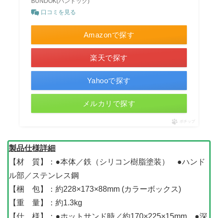
BUNDOK(バンドック)
口コミを見る
Amazonで探す
楽天で探す
Yahooで探す
メルカリで探す
ポチップ
製品仕様詳細
【材 質】：●本体／鉄（シリコン樹脂塗装） ●ハンド
ル部／ステンレス鋼
【梱 包】：約228×173×88mm (カラーボックス)
【重 量】：約1.3kg
【仕 様】：●ホットサンド時／約170×225×15mm ●深