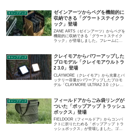
録として付きます。ステンレス製で重量
わずか50gと軽量で、1～2杯用のコーヒー
フィルターをセットできるドリッパーで
ゼインアーツからペグを機能的に
キャンプグッズ
す。詳細をレビューします。
収納できる「グラートステイクラ
ック」登場
ZANE ARTS（ゼインアーツ）からペグを
機能的に収納できる「グラートステイク
ラック」が登場しました。フレームにペ
グを整列させ、リフターでまとめて引き
抜く、ペグ打ち作業が効率よく行えるラ
ックです。詳細をレビューします。
クレイモアからパワーアップした
キャンプグッズ
プロモデル「クレイモアウルトラ
2 3.0」登場
CLAYMORE（クレイモア）から光量とバ
ッテリー容量がパワーアップしたプロモ
デル「CLAYMORE ULTRA2 3.0（クレイ
モアウルトラ2 3.0）」が登場しました。
コンパクトでありながら圧倒的な光量と
大容量のバッテリーを搭載した2サイズ展
フィールドアからごみ袋リングが
キャンプグッズ
開で、防塵防水ともにより過酷な環境に
ついた「ポップアップ トラッシュ
耐えるIP65の保護等級を誇ります。詳細
ボックス」登場
をレビューします。
FIELDOOR（フィールドア）からコンパ
クトに折りたためる「ポップアップ トラ
ッシュボックス」が登場しました。ゴミ