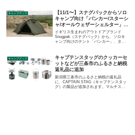
袋が大きく開いてゴミが捨てやすくなる
ごみ袋リングがついており、使いやすそ
うです。詳細をレビューします。
【11/1〜】スナグパックからソロ
キャンプグッズ
キャンプ向け「バンカー/スターシ
ャ/オールウェザーシェルター」登
場
イギリス生まれのアウトドアブランド
Snugpak（スナグパック）から、ソロキ
ャンプ向けのテント「バンカー」、ター
プシェルター「スターシャ」、タープ
「オールウェザーシェルター」が2021年
11月1日から発売されます。詳細をレビュ
キャプテンスタッグのクッカーセ
キャンプグッズ
ーします。
ットなどが三条市のふるさと納税
返礼品に追加
新潟県三条市のふるさと納税の返礼品
に、CAPTAIN STAG（キャプテンスタッ
グ）の製品が追加されます。マルチステ
ンレスクッカー、食器5点セット、火消し
つぼや小型ガスバーナーコンロなど、キ
ャンプで使いやすいグッズが追加されま
す。詳細をレビューします。