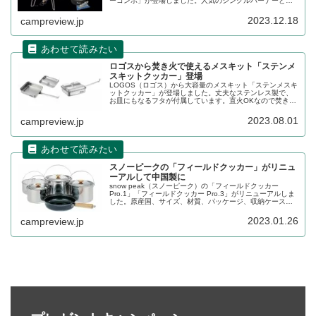
ーコンボ」が登場しました。人気のシングルバーナーとク
ッカーセットのコンボで、各々単品で購入するよりお得な
価格設定となっています。詳細をレビューします。
2023.12.18
campreview.jp
ロゴスから焚き火で使えるメスキット「ステンメ
スキットクッカー」登場
LOGOS（ロゴス）から大容量のメスキット「ステンメスキ
ットクッカー」が登場しました。丈夫なステンレス製で、
お皿にもなるフタが付属しています。直火OKなので焚き火
での調理にも対応。キャンプのお供に最適です。詳細をレ
ビューします。
2023.08.01
campreview.jp
スノーピークの「フィールドクッカー」がリニュ
ーアルして中国製に
snow peak（スノーピーク）の「フィールドクッカー
Pro.1」「フィールドクッカー Pro.3」がリニューアルしま
した。原産国、サイズ、材質、パッケージ、収納ケース、
ポットの底面が変更になっております。これまでの日本製
から中国製に変更されました。詳細をレビューします。
2023.01.26
campreview.jp