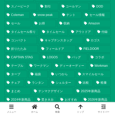
スノーピーク
割引
コールマン
DOD
Coleman
snow peak
テント
セール情報
セール
お得
収納
Amazon
タイムセール祭り
タイムセール
アウトドア
付録
コンパクト
キャプテンスタッグ
ロゴス
折りたたみ
フィールドア
FIELDOOR
CAPTAIN STAG
LOGOS
バッグ
コラボ
テーブル
ワークマン
ディーオーディー
Workman
タープ
福袋
いつから
スマイルセール
チェア
ランタン
シェルター
比較
軽量
まとめ
テンマクデザイン
2025年新商品
2024年新商品
焚き火台
おすすめ
2026年新商品
調理器具
Ogawa
tent-Mark DESIGNS
保冷
メニュー
ホーム
検索
トップ
サイドバー