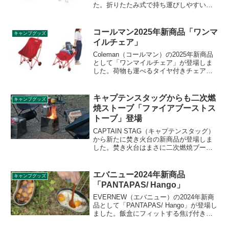
た。折りたたみ式で持ち運びしやすい、
アウトドア用トラッシュケースで、耐候
性・耐水性に優れたテスリンメッシュ製
の生地を使用し、脚付き構造で地面から
コールマン2025年新商品「ワンマ
キャンプグッズ
浮かせて設置できるため、汚れにくく清
イルチェア」
潔に使えます。詳細をレビューします。
Coleman（コールマン）の2025年新商品
として「ワンマイルチェア」が登場しま
した。荷物も運べるタイヤ付きチェア
で、立ち上げ式のキャリー用ポケットで
荷物が落ちにくい設計となっており、ラ
バーバンド付属なのでさらに固定が可能
キャプテンスタッグからも二次燃
キャンプグッズ
です。ハンドル部はヘッドレストにもな
焼ストーブ「ファイアブーストス
ります。詳細をレビューします。
トーブ」登場
CAPTAIN STAG（キャプテンスタッグ）
から新たに焚き火台の新商品が登場しま
した。焚き火台はまさに二次燃焼ブーム
と言っていいほど、各社から二次燃焼を
促す形態の焚き火台が続々と登場してい
ます。詳細をレビューします。
エバニュー2024年新商品
キャンプグッズ
「PANTAPAS/ Hango」
EVERNEW（エバニュー）の2024年新商
品として「PANTAPAS/ Hango」が登場し
ました。飯盒にフィットする焦げ付きづ
らい変形フライパンで、「Ti Mug pot