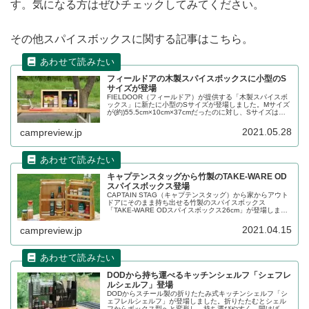
す。気になる方はぜひチェックしてみてください。
その他スパイスボックスに関する記事はこちら。
フィールドアの木製スパイスボックスに小型のS
サイズが登場
FIELDOOR（フィールドア）が提供する「木製スパイスボ
ックス」に新たに小型のSサイズが登場しました。Mサイズ
が(約)55.5cm×10cm×37cmだったのに対し、Sサイズは
(約)42cm×8cm×22cmと、小回りがきくサイズ感となってい
ます。詳細をレビューします。
2021.05.28
campreview.jp
キャプテンスタッグから竹製のTAKE-WARE OD
スパイスボックス登場
CAPTAIN STAG（キャプテンスタッグ）から家からアウト
ドアにそのまま持ち出せる竹製のスパイスボックス
「TAKE-WARE ODスパイスボックス26cm」が登場しまし
た。開けば棚になり、畳めば収納になる本製品の詳細をレ
ビューします。
2021.04.15
campreview.jp
DODから持ち運べるキッチンシェルフ「シェフレ
ルシェルフ」登場
DODからスチール製の折りたたみ式キッチンシェルフ「シ
ェフレルシェルフ」が登場しました。折りたたむとシェル
フからボックス型へと変形し、持ち運びやすく、開けばす