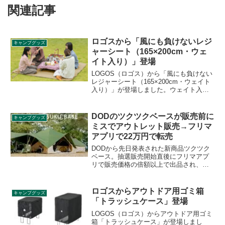
関連記事
ロゴスから「風にも負けないレジ
キャンプグッズ
ャーシート（165×200cm・ウェ
イト入り）」登場
LOGOS（ロゴス）から「風にも負けない
レジャーシート（165×200cm・ウェイト
入り）」が登場しました。ウェイト入り
構造により、風に強く、設置も撤収もス
マートなレジャーシートで、四隅に荷物
を置く必要がなく、風でめくれにくいの
DODのツクツクベースが販売前に
キャンプグッズ
が特徴です。詳細をレビューします。
ミスでアウトレット販売→フリマ
アプリで22万円で転売
DODから先日発表された新商品ツクツク
ベース。抽選販売開始直後にフリマアプ
リで販売価格の倍額以上で出品され、ソ
ーシャルメディア上でその事情について
不安視する反応がありました。翌日DOD
から正式に本件についてアナウンスがあ
ロゴスからアウトドア用ゴミ箱
キャンプグッズ
り、人為的ミスで販売されてしまったも
「トラッシュケース」登場
のであることが明らかにされました。本
問題を深堀りします。
LOGOS（ロゴス）からアウトドア用ゴミ
箱「トラッシュケース」が登場しまし