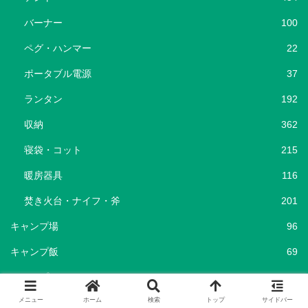
バーナー
100
ペグ・ハンマー
22
ポータブル電源
37
ランタン
192
収納
362
寝袋・コット
215
暖房器具
116
焚き火台・ナイフ・斧
201
キャンプ場
96
キャンプ飯
69
ショップ
25
メニュー
ホーム
検索
トップ
サイドバー
セール情報
786