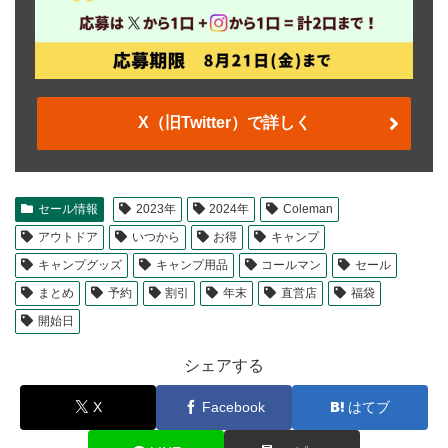
X（旧Twitter）で詳しく
セール情報
2023年
2024年
Coleman
アウトドア
いつから
お得
キャンプ
キャンプグッズ
キャンプ用品
コールマン
セール
まとめ
予約
割引
年末
直営店
福袋
開始日
シェアする
X
Facebook
はてブ