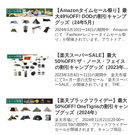
【Amazonタイムセール祭り】最
セール情報
大49%OFF! DODの割引キャンプ
グッズ（24年5月）
2024年5月10日〜14日の期間中、Amazon
にて「Fashion×レジャータイムセール祭
り」が開催されています。アウトドア用
品、キャンプ用品もセールの対象となっ
ており、DOD（ディーオーディー）のキ
ャンプグッズもお得に購入できます。詳
【楽天スーパーSALE】最大
セール情報
細をレビューします。
50%OFF! ザ・ノース・フェイス
の割引キャンプグッズ（2023年3
月）
2023年3月4日〜11日の期間中、楽天市場
にて3ヶ月一度の大型セール「楽天スーパ
ーSALE」が開催されています。THE
NORTH FACE（ザ・ノース・フェイス）
の割引対象となっている製品、販売価格
などを一覧化します。詳細をレビューし
【楽天ブラックフライデー】最大
セール情報
ます。
50%OFF! OneTigrisの割引キャン
プグッズ（2024年）
楽天市場にて、2024年11月21日20:00〜
27日01:59の期間中、ブラックフライデー
セールが開催されます。キャンプ用品も
セールの対象となっており、