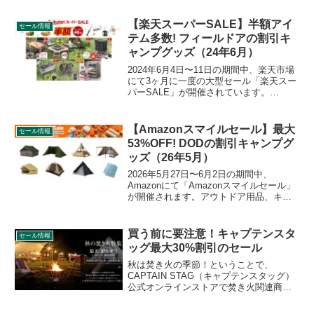
OneTigris（ワンティグリス）のキャンプ
グッズもお得に購入できます。詳細をレ
【楽天スーパーSALE】半額アイ
セール情報
ビューします。
テム多数! フィールドアの割引キ
ャンプグッズ（24年6月）
2024年6月4日〜11日の期間中、楽天市場
にて3ヶ月に一度の大型セール「楽天スー
パーSALE」が開催されています。
FIELDOOR（フィールドア）の割引対象
となっている製品、販売価格などを一覧
化します。詳細をレビューします。
【Amazonスマイルセール】最大
セール情報
53%OFF! DODの割引キャンプグ
ッズ（26年5月）
2026年5月27日〜6月2日の期間中、
Amazonにて「Amazonスマイルセール」
が開催されます。アウトドア用品、キャ
ンプ用品もセールの対象となっており、
DOD（ディーオーディー）のキャンプグ
ッズもお得に購入できます。詳細をレビ
買う前に要注意！キャプテンスタ
セール情報
ューします。
ッグ最大30%割引のセール
秋は焚き火の季節！ということで、
CAPTAIN STAG（キャプテンスタッグ）
公式オンラインストアで焚き火関連商品
が最大30%割り引かれるセールを実施中
です。期間は2020年9月11日〜9月30日ま