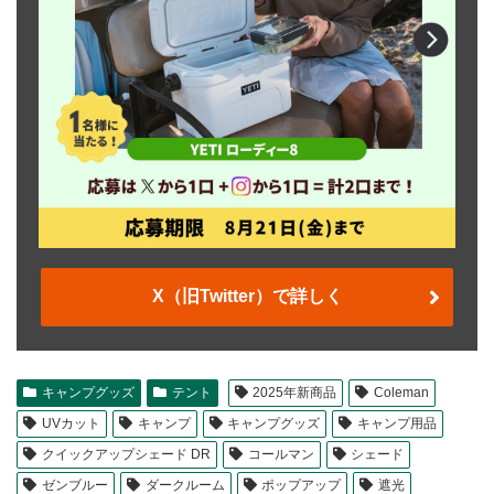
X（旧Twitter）で詳しく
キャンプグッズ
テント
2025年新商品
Coleman
UVカット
キャンプ
キャンプグッズ
キャンプ用品
クイックアップシェード DR
コールマン
シェード
ゼンブルー
ダークルーム
ポップアップ
遮光