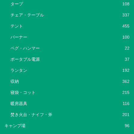
タープ
108
チェア・テーブル
337
テント
455
バーナー
100
ペグ・ハンマー
22
ポータブル電源
37
ランタン
192
収納
362
寝袋・コット
215
暖房器具
116
焚き火台・ナイフ・斧
201
キャンプ場
96