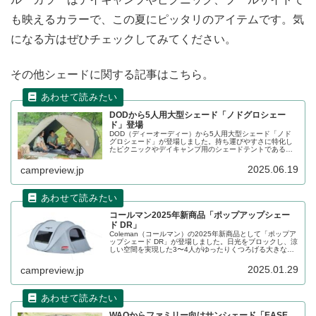
も映えるカラーで、この夏にピッタリのアイテムです。気
になる方はぜひチェックしてみてください。
その他シェードに関する記事はこちら。
DODから5人用大型シェード「ノドグロシェー
ド」登場
DOD（ディーオーディー）から5人用大型シェード「ノド
グロシェード」が登場しました。持ち運びやすさに特化し
たピクニックやデイキャンプ用のシェードテントであるサ
カナシェードの大型版で、5人で使ってもゆったり過ごせる
フロア面積を確保しています。詳細をレビューします。
2025.06.19
campreview.jp
コールマン2025年新商品「ポップアップシェー
ド DR」
Coleman（コールマン）の2025年新商品として「ポップア
ップシェード DR」が登場しました。日光をブロックし、涼
しい空間を実現した3〜4人がゆったりくつろげる大きな簡
単設営ポップアップシェードで、大きく開くメッシュウィ
ンドウ付きで光を室内に取り込むことができます。詳細を
2025.01.29
campreview.jp
レビューします。
WAQからファミリー向けサンシェード「EASE