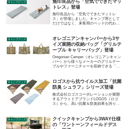
無印良品から「空気でできたマッ
キャンプグッズ
ます。詳細をレビューします。
トレス」登場
無印良品から「空気でできたマットレ
ス」が登場しました。キャンプ用として
だけではなく、来客用のベッドの代わり
や昼寝などちょっと横になりたいときの
ごろ寝マット、車中泊・災害時の防災備
品としても使えるエアーマットです。詳
オレゴニアンキャンパーから3サ
キャンプグッズ
細をレビューします。
イズ展開の収納バッグ「グリルテ
ーブル キャリーバッグ」登場
Oregonian Camper（オレゴニアンキャン
パー）から様々なメーカーのグリルテー
ブルやファーニチャーを収納できる「グ
リルテーブル キャリーバッグ」が登場し
ました。スタンダード、ラージ、スーパ
ーの3サイズ展開です。詳細をレビューし
ロゴスから抗ウイルス加工「抗菌
キャンプグッズ
ます。
防臭 シュラフ」シリーズ登場
株式会社ロゴスコーポレーションが展開
するアウトドアブランドLOGOS（ロゴ
ス）から、高い抗菌＆防臭効果を誇り、
快適に眠ることができるシュラフ「抗菌
防臭 シュラフ」シリーズが登場しまし
た。販売開始は2021年2月25日です。詳細
クイックキャンプから3WAY仕様
キャンプグッズ
をレビューします。
の「ワントーンフィールドデス