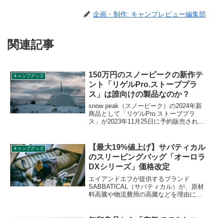
企画・制作: キャンプレビュー編集部
関連記事
150万円のスノーピークの新作テ
キャンプグッズ
ント「リゲルPro.ストーブプラ
ス」は誰向けの製品なのか？
snow peak（スノーピーク）の2024年新
商品として「リゲルPro.ストーブプラ
ス」が2023年11月25日に予約販売されま
す。販売価格は1,485,000円（税込）と一
般的なテントの価格帯とは大きくかけ離
れており話題となりました。一体誰向け
【最大19%値上げ】サバティカル
キャンプグッズ
のテントなのでしょう。詳細をレビュー
のスリーピングバッグ「オーロラ
します。
DXシリーズ」価格改定
エイアンドエフが提供するブランド
SABBATICAL（サバティカル）が、原材
料高騰や物流費用の高騰などを理由にス
リーピングバッグ「オーロラDXシリー
ズ」の価格改定をすることを発表しまし
た。2024年12月3日より新価格が適用され