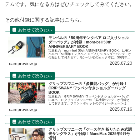
テムです。気になる方はぜひチェックしてみてください。
その他付録に関する記事はこちら。
モンベルの「50周年モンタベア ロゴ入りショル
ダーバッグ」が付録！mont-bell 50th
ANNIVERSARY BOOK
宝島社の「mont-bell 50th ANNIVERSARY BOOK」にモン
ベルの「50周年モンタベア ロゴ入りショルダーバッグ」が
付録として付きます。モンベル初のムック本に、50周年記
念のモンタベアロゴが入ったショルダーバッグが付録とし
2025.07.20
campreview.jp
て付きます。2層式でお財布機能もついた便利なアイテムで
す。詳細をレビューします。
グリップスワニーの「多機能バッグ」が付録！
GRIP SWANY ワッペン付きショルダーバッグ
BOOK
宝島社の「GRIP SWANY ワッペン付きショルダーバッグ
BOOK」にグリップスワニーの「多機能バッグ」が付録と
して付きます。フロントポケットのデイジーチェーンは一
部が面ファスナー仕様になっており、付属のワッペンを着
2025.07.16
campreview.jp
脱できるだけでなく、お好みのワッペンを付けてカスタム
することが可能です。詳細をレビューします。
グリップスワニーの「ケース付き 折りたたみ式調
光サングラス」が付録！MonoMax 2025年9月号
増刊