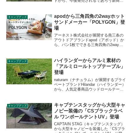
トから、今後発売されるであろう新商品
の画像が一部公開されました。公開され
た内容からどのような商品なのか推察し
ます。
apodから三角四角の2wayホット
キャンプグッズ
サンドメーカー「POLYGON」登
場
アーネスト株式会社が展開する燕三条の
アウトドアブランドapod（アポッド）か
ら、パン1枚でできる三角四角の2wayホ
ットサンドメーカー「POLYGON（ポリ
ゴン）」がクラウドファンディングサー
ビスMakuake（マクアケ）で登場しまし
ハイランダーからアルミ素材の
キャンプグッズ
た。詳細をレビューします。
「アルミロールトップテーブル」
登場
naturam（ナチュラム）が展開するプライ
ベートブランドHilandar（ハイランダー）
から、人気定番商品ウッドロールテーブ
ルのアルミバージョン「アルミロールト
ップテーブル」が登場しました。アルミ
素材によるメリットなどを中心に詳細を
キャプテンスタッグから大型キャ
キャンプグッズ
レビューします。
ノピー装備の「CSブラックラベ
ル ワンポールテントUV」登場
CAPTAIN STAG（キャプテンスタッグ）
から大型キャノピーを装備した「CSブラ