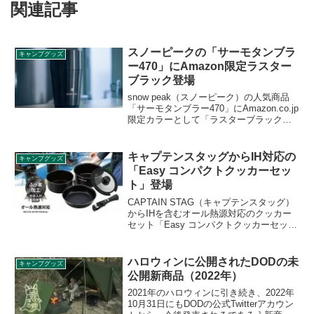
関連記事
スノーピークの「サーモタンブラ
キャンプグッズ
ー470」にAmazon限定ラスター
ブラック登場
snow peak（スノーピーク）の人気商品
「サーモタンブラー470」にAmazon.co.jp
限定カラーとして「ラスターブラック」
が新たに追加されました。通常版のブラ
ックカラーはブラックとシルバーの2トー
ンカラーでしたが、本製品は一色で統一
キャプテンスタッグからIH対応の
キャンプグッズ
されています。詳細をレビューします。
「Easy コンパクトクッカーセッ
ト」登場
CAPTAIN STAG（キャプテンスタッグ）
からIHを含むオール熱源対応のクッカー
セット「Easy コンパクトクッカーセッ
ト」が登場しました。フライパンと鍋の6
点セットでスタッキング収納でき、コッ
トン素材の収納袋も付属します。詳細を
ハロウィンに公開されたDODの未
キャンプグッズ
レビューします。
公開新商品（2022年）
2021年のハロウィンに引き続き、2022年
10月31日にもDODの公式Twitterアカウン