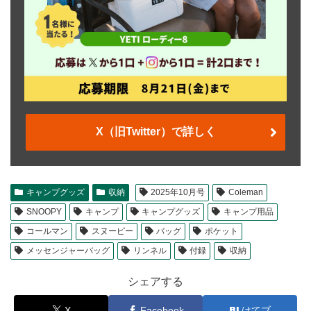
X（旧Twitter）で詳しく
キャンプグッズ
収納
2025年10月号
Coleman
SNOOPY
キャンプ
キャンプグッズ
キャンプ用品
コールマン
スヌーピー
バッグ
ポケット
メッセンジャーバッグ
リンネル
付録
収納
シェアする
X
Facebook
はてブ