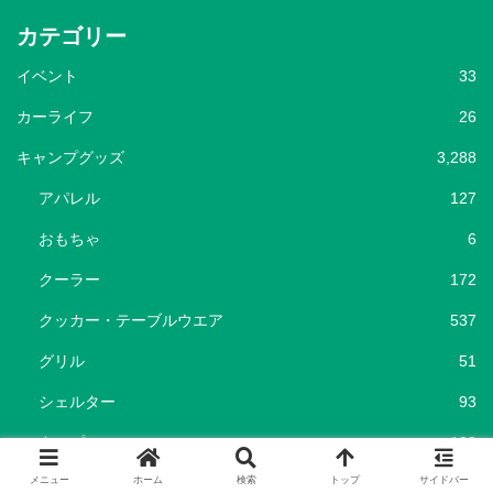
カテゴリー
イベント
33
カーライフ
26
キャンプグッズ
3,288
アパレル
127
おもちゃ
6
クーラー
172
クッカー・テーブルウエア
537
グリル
51
シェルター
93
タープ
108
メニュー
ホーム
検索
トップ
サイドバー
チェア・テーブル
336