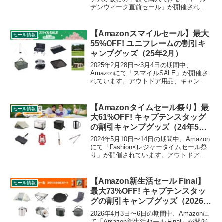
デンウィーク直前セール」が開催されて
います。セール期間は2023年4月14日〜
29日までです。チェアやテーブル、焚き
火台、トートバッグなどがお買い得で
【Amazonスマイルセール】最大
セール情報
す。詳細をレビューします。
55%OFF! ユニフレームの割引キ
ャンプグッズ（25年2月）
2025年2月28日〜3月4日の期間中、
Amazonにて「スマイルSALE」が開催さ
れています。アウトドア用品、キャンプ
用品もセールの対象となっており、
UNIFLAME（ユニフレーム）のキャンプ
グッズもお得に購入できます。詳細をレ
【Amazonタイムセール祭り】最
セール情報
ビューしま...
大61%OFF! キャプテンスタッグ
の割引キャンプグッズ（24年5
月）
2024年5月10日〜14日の期間中、Amazon
にて「Fashion×レジャータイムセール祭
り」が開催されています。アウトドア用
品、キャンプ用品もセールの対象となっ
ており、CAPTAIN STAG（キャプテンス
タッグ）のキャンプグッズもお得に購入
【Amazon新生活セール Final】
セール情報
できます。詳細をレビューします。
最大73%OFF! キャプテンスタッ
グの割引キャンプグッズ（2026
年）
2026年4月3日〜6日の期間中、Amazonに
て「Amazon新生活セール Final」が開催