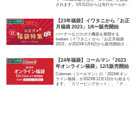
されます。3月31日からは先行セールが開
催されています。アウトドア用品、キャ
ンプ用品もセールの対象となっており、
CAPTAIN STAG（キャプテンスタッグ）
【23年福袋】イワタニから「お正
セール情報
のキャンプグッズもお得に購入できま
月福袋 2023」1/6〜販売開始
す。詳細をレビューします。
バーナーなどのガス機器を展開する
Iwatani（イワタニ）から「お正月福袋
2023」が2023年1月6日から販売開始され
ました。アウトドアホット一息セットと
して、FOREWINDS製品やZebrang製品な
どがセットになっています。詳細をレビ
【24年福袋】コールマン「2023
セール情報
ューします。
年オンライン福袋」12/1販売開始
Coleman（コールマン）の「2024年オン
ライン福袋」が2023年12月1日から始まり
ます。「スリーピングセット」、「ティ
ピーセット」、「ブラックセット」の3種
が販売され、いずれも通常価格で各々揃
えるよりも大変お得に購入できます。詳
細をレビューします。