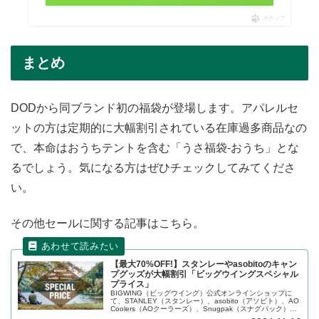
ポチップ
まとめ
DODから同ブランド初の福袋が登場します。アパレルセ
ットの方は定期的に大幅割引されている在庫過多商品なの
で、本命はおうちテントを含む「うさ福袋-おうち」とな
るでしょう。気になる方はぜひチェックしてみてくださ
い。
その他セールに関する記事はこちら。
【最大70%OFF!】スタンレーやasobitoのキャン
プグッズが大幅割引「ビッグウイングスペシャル
プライス」
BIGWING（ビッグウイング）公式オンラインショップに
て、STANLEY（スタンレー）、asobito（アソビト）、AO
Coolers（AOクーラーズ）、Snugpak（スナグパック）な
どのキャンプ用品が「スペシャルプライス」と題して大幅