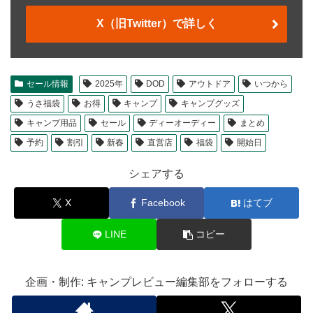
X（旧Twitter）で詳しく
セール情報
2025年
DOD
アウトドア
いつから
うさ福袋
お得
キャンプ
キャンプグッズ
キャンプ用品
セール
ディーオーディー
まとめ
予約
割引
新春
直営店
福袋
開始日
シェアする
X
Facebook
はてブ
LINE
コピー
企画・制作: キャンプレビュー編集部をフォローする