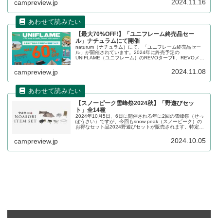
2024.11.16
campreview.jp
割引されています。詳細をレビューします。
【最大70%OFF!】「ユニフレーム終売品セー
ル」ナチュラムにて開催
naturum（ナチュラム）にて、「ユニフレーム終売品セー
ル」が開催されています。2024年に終売予定の
UNIFLAME（ユニフレーム）のREVOタープII、REVOメッ
シュウォールII、キッチンスタンドIII、REVOフラップ
IITC、ソロ鉄250などが大幅割引されています。詳細をレビ
2024.11.08
campreview.jp
ューします。
【スノーピーク雪峰祭2024秋】「野遊びセッ
ト」全14種
2024年10月5日、6日に開催される年に2回の雪峰祭（せっ
ぽうさい）ですが、今回もsnow peak（スノーピーク）の
お得なセット品2024野遊びセットが販売されます。特定ジ
ャンルをまとめ買いする予定のある方にはお得なセットと
なっています。詳細をレビューします。
2024.10.05
campreview.jp