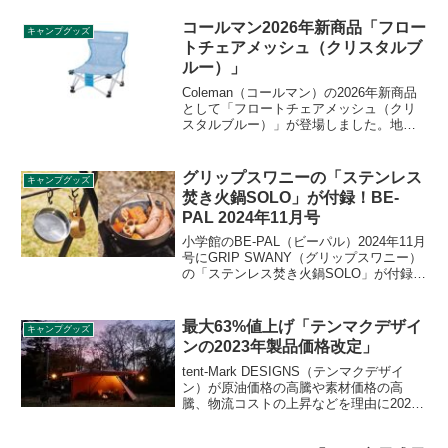
品で、美しい加圧式ランタンのフォルム
はそのままに、現代のアウトドアスタイ
コールマン2026年新商品「フロー
キャンプグッズ
ルに対応するLED光源とバッテリー機能
トチェアメッシュ（クリスタルブ
を搭載しています。詳細をレビューしま
ルー）」
す。
Coleman（コールマン）の2026年新商品
として「フロートチェアメッシュ（クリ
スタルブルー）」が登場しました。地面
のコンディションに左右されない、猛暑
の夏に適した新グラウンドスタイルのチ
ェアで、通気性に優れたメッシュシート
グリップスワニーの「ステンレス
キャンプグッズ
は水濡れに強い素材でプールやビーチに
焚き火鍋SOLO」が付録！BE-
最適です。詳細をレビューします。
PAL 2024年11月号
小学館のBE-PAL（ビーパル）2024年11月
号にGRIP SWANY（グリップスワニー）
の「ステンレス焚き火鍋SOLO」が付録と
して付きます。ソロはもちろん、2〜3人
でも使えるサイズの火鍋で、すき焼きや
炒め料理、煮込み料理などを楽しむこと
最大63%値上げ「テンマクデザイ
キャンプグッズ
ができます。詳細をレビューします。
ンの2023年製品価格改定」
tent-Mark DESIGNS（テンマクデザイ
ン）が原油価格の高騰や素材価格の高
騰、物流コストの上昇などを理由に2023
年の製品価格を改定することを発表しま
した。人気のサーカスTCシリーズなども