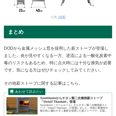
出典:
DOD
まとめ
DODから金属メッシュ窓を採用した薪ストーブが登場し
ました。炎が見やすくなる一方、逆流による一酸化炭素中
毒のリスクもあるため、特に点火時には十分な換気が必要
です。気になる方はぜひチェックしてみてください。
その他薪ストーブに関する記事はこちら。
Soomloomからチタン製二次燃焼薪ストーブ
「VistaV Titanium」登場
Soomloom（スームルーム）からチタン製二次燃焼薪スト
ーブ「VistaV Titanium」が登場しました。本体に耐食性や
耐久性に優れチタン素材を採用した薪ストーブで、正面に
は大きなガラス窓が配置されており二次燃焼の炎を眺めら