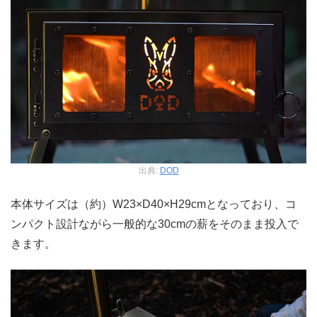
出典:
DOD
本体サイズは（約）W23×D40×H29cmとなっており、コ
ンパクト設計ながら一般的な30cmの薪をそのまま投入で
きます。