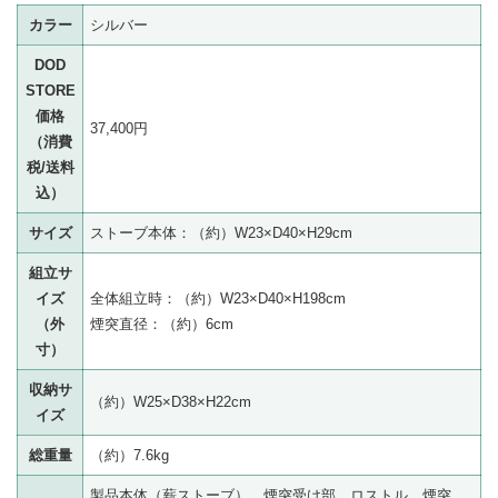
カラー
シルバー
DOD
STORE
価格
37,400円
（消費
税/送料
込）
サイズ
ストーブ本体：（約）W23×D40×H29cm
組立サ
イズ
全体組立時：（約）W23×D40×H198cm
（外
煙突直径：（約）6cm
寸）
収納サ
（約）W25×D38×H22cm
イズ
総重量
（約）7.6kg
製品本体（薪ストーブ）、煙突受け部、ロストル、煙突、