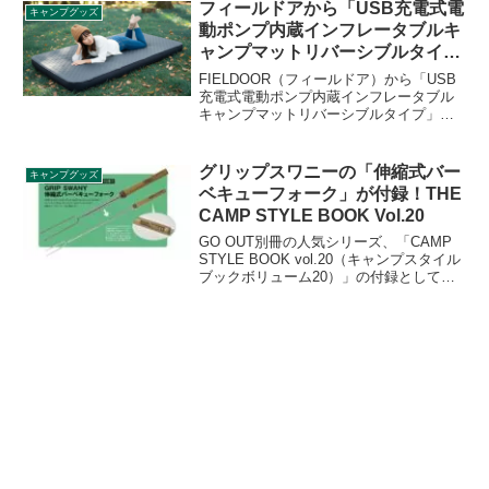
値上げの対象になっています。詳細をレ
フィールドアから「USB充電式電
キャンプグッズ
ビューします。
動ポンプ内蔵インフレータブルキ
ャンプマットリバーシブルタイ
プ」登場
FIELDOOR（フィールドア）から「USB
充電式電動ポンプ内蔵インフレータブル
キャンプマットリバーシブルタイプ」が
登場しました。長さは200cm、 幅はシン
グルサイズで75cm、ダブルサイズで
132cm、ゆったりサイズのマットです。
グリップスワニーの「伸縮式バー
キャンプグッズ
内蔵電動ポンプ付きでスピーディーに使
ベキューフォーク」が付録！THE
用できます。詳細をレビューします。
CAMP STYLE BOOK Vol.20
GO OUT別冊の人気シリーズ、「CAMP
STYLE BOOK vol.20（キャンプスタイル
ブックボリューム20）」の付録として
GRIP SWANY（グリップスワニー）の
「伸縮式バーベキューフォーク」がつき
ます。約310mmから最大810mmに伸縮し
ます。詳細をレビューします。