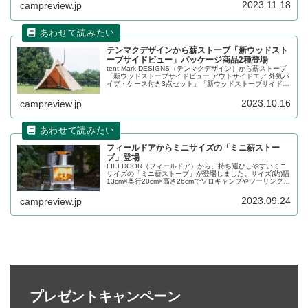
れます。詳細をレビューします。
2023.11.18
campreview.jp
テンマクデザインから薪ストーブ「新ウッドスト
ーブサイドビュー」パッケージ商品2種登場
tent-Mark DESIGNS（テンマクデザイン）から薪ストーブ
「新ウッドストーブサイドビュー アウトサイドエア 外気パ
イプ・ケース付き3点セット」「新ウッドストーブサイドビ
ュー【Ｍサイズ】ケース付き2点セット」が登場しました。
調理も可能な携帯薪ストーブのパッケージ商品が2種類発売
2023.10.16
campreview.jp
です。詳細をレビューします。
フィールドアからミニサイズの「ミニ薪ストー
ブ」登場
FIELDOOR（フィールドア）から、持ち運びしやすいミニ
サイズの「ミニ薪ストーブ」が登場しました。サイズ(約)幅
13cm×奥行20cm×高さ26cmでソロキャンプやツーリングキ
ャンプでの使用にちょうどよいサイズです。卓上にも置
け、持ち運び時もらくらくです。詳細をレビューします。
2023.09.24
campreview.jp
プレゼントキャンペーン