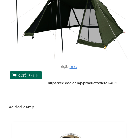
出典:
DOD
https://ec.dod.camp/products/detail/409
ec.dod.camp