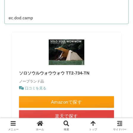
ec.dod.camp
ソロソウルウォウウォウ TT2-734-TN
ノーブランド品
口コミを見る
Amazonで探す
楽天で探す
Yahooで探す
メニュー
ホーム
検索
トップ
サイドバー