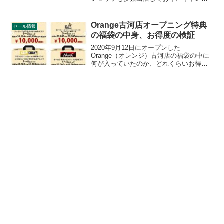
グッズがとてもお得な割引価格でセール
されることもあります。セール対象商品
の中からお得なグッズを随時ピックアッ
Orange古河店オープニング特典
セール情報
プしてご紹介します。
の福袋の中身、お得度の検証
2020年9月12日にオープンした
Orange（オレンジ）古河店の福袋の中に
何が入っていたのか、どれくらいお得な
のかを検証します。福袋と言えば、売れ
残り商品の詰め合わせで開けてみたらが
っかりということもありますが、今回の
Orange古河店の福袋はどうでしょうか。
検証結果をレポートします。