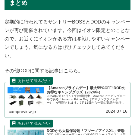
まとめ
定期的に行われてるサントリーBOSSとDODのキャンペー
ンが再び開催されています。今回はイオン限定とのことな
ので、お近くにイオンがある方は参戦しやすいキャンペー
ンでしょう。気になる方はぜひチェックしてみてくださ
い。
その他DODに関する記事はこちら。
【Amazonプライムデー】最大55%OFF! DODの
お得なキャンプグッズ（2024年）
2024年7月16日〜17日の期間中、Amazonにてビッグセー
ルである「Amazon Prime Day（アマゾンプライムデ
ー）」が開催されます。7月11日から一部の商品が先行セ
ールとして販売されます。DOD（ディーオーディー）のキ
ャンプグッズもお得に購入できます。詳細をレビューしま
2024.07.16
campreview.jp
す。
DODから大型保冷剤「フツーノアイスXL」登場
DOD（ディーオーディー）の保冷剤フツーノアイスに大型