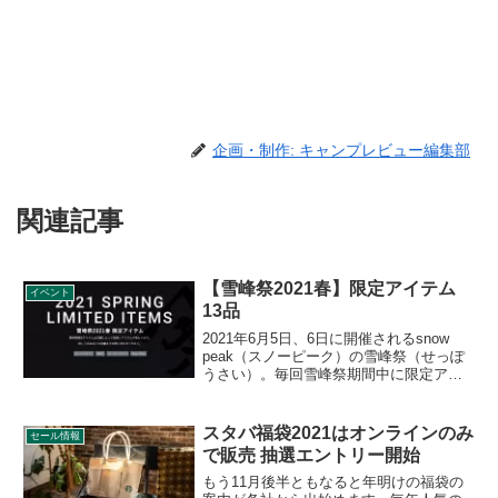
企画・制作: キャンプレビュー編集部
関連記事
【雪峰祭2021春】限定アイテム
イベント
13品
2021年6月5日、6日に開催されるsnow
peak（スノーピーク）の雪峰祭（せっぽ
うさい）。毎回雪峰祭期間中に限定アイ
テムが販売されます。雪峰祭2021春の限
定アイテムは13品が発表されました。詳
細をレビューします。
スタバ福袋2021はオンラインのみ
セール情報
で販売 抽選エントリー開始
もう11月後半ともなると年明けの福袋の