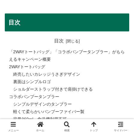
目次
目次
「2WAYトートバッグ」「コラボバンブータンブラー」がもら
えるキャンペーン概要
2WAYトートバッグ
終売したいカレッジうさぎデザイン
裏面はシンプルロゴ
ショルダーストラップ付きで肩掛けできる
コラボバンブータンブラー
シンプルデザインのタンブラー
軽くて柔らかいバンブーファイバー製
容量360ml、食洗機利用不可
まとめ
メニュー
ホーム
検索
トップ
サイドバー