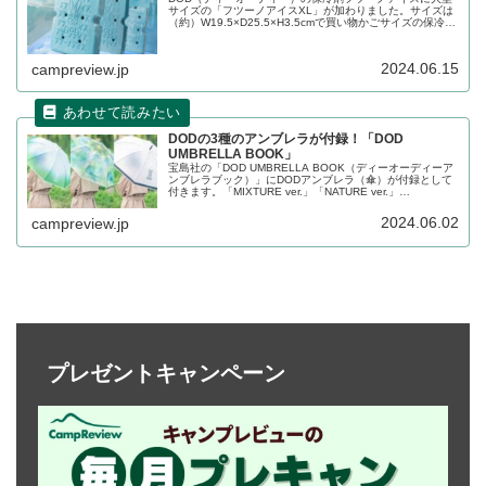
サイズの「フツーノアイスXL」が加わりました。サイズは
（約）W19.5×D25.5×H3.5cmで買い物かごサイズの保冷バ
ッグにぴったりで、Lサイズに比べ保冷時間が約1.5倍長く
なっています。詳細をレビューします。
2024.06.15
campreview.jp
DODの3種のアンブレラが付録！「DOD
UMBRELLA BOOK」
宝島社の「DOD UMBRELLA BOOK（ディーオーディーア
ンブレラブック）」にDODアンブレラ（傘）が付録として
付きます。「MIXTURE ver.」「NATURE ver.」
「SIGNATURE ver.」の3種が提供され、好みのカラー、デ
ザインの傘を選ぶことができます。詳細をレビューしま
2024.06.02
campreview.jp
す。
プレゼントキャンペーン