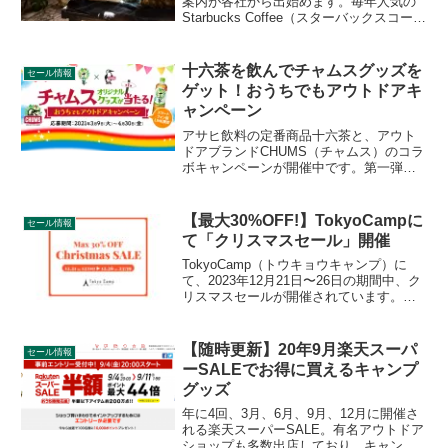
案内が各社から出始めます。毎年人気の
Starbucks Coffee（スターバックスコーヒ
ー）の福袋ですが、2021年は店舗販売は
なくなり、全てオンライン販売となりま
す。詳細をレビューします。
十六茶を飲んでチャムスグッズを
セール情報
ゲット！おうちでもアウトドアキ
ャンペーン
アサヒ飲料の定番商品十六茶と、アウト
ドアブランドCHUMS（チャムス）のコラ
ボキャンペーンが開催中です。第一弾と
して、2021年3月9日〜4月30日まで、十
六茶についてくるポイントでチャムスオ
リジナルグッズが抽選で当たるキャンペ
【最大30%OFF!】TokyoCampに
セール情報
ーンが開催されています。詳細をレビュ
て「クリスマスセール」開催
ーします。
TokyoCamp（トウキョウキャンプ）に
て、2023年12月21日〜26日の期間中、ク
リスマスセールが開催されています。人
気商品の焚き火台の他、ウッドテーブル
や焚き火台のオプション製品等、たくさ
んのアイテムがお得に購入できます。詳
【随時更新】20年9月楽天スーパ
セール情報
細をレビューします。
ーSALEでお得に買えるキャンプ
グッズ
年に4回、3月、6月、9月、12月に開催さ
れる楽天スーパーSALE。有名アウトドア
ショップも多数出店しており、キャンプ