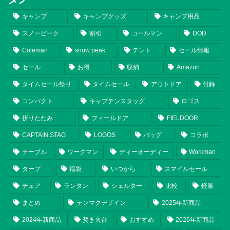
キャンプ
キャンプグッズ
キャンプ用品
スノーピーク
割引
コールマン
DOD
Coleman
snow peak
テント
セール情報
セール
お得
収納
Amazon
タイムセール祭り
タイムセール
アウトドア
付録
コンパクト
キャプテンスタッグ
ロゴス
折りたたみ
フィールドア
FIELDOOR
CAPTAIN STAG
LOGOS
バッグ
コラボ
テーブル
ワークマン
ディーオーディー
Workman
タープ
福袋
いつから
スマイルセール
チェア
ランタン
シェルター
比較
軽量
まとめ
テンマクデザイン
2025年新商品
2024年新商品
焚き火台
おすすめ
2026年新商品