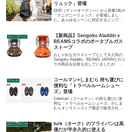
リュック」登場
DOD（ディーオーディー）から容量19Lの
「ナニゲニーリュック」が登場しまし
た。あらゆるシーンに対応するシンプル
でスタイリッシュなリュックで、充実の
11ヶ所のポケット仕様となっており、厚
手のクッション材でしっかり自立しま
【新商品】Sengoku Aladdin x
キャンプグッズ
す。詳細をレビューします。
BEAMSコラボのポータブルガス
ストーブ
おしゃれなガスストーブとして大人気の
Sengoku Aladdin。BEAMS JAPANとのコ
ラボ商品を以前も出していましたが、今
回新色として「茶色」が追加されまし
た。また、前回発売して大好評だった
BEAMSオレンジの「橙色」も再販されま
コールマン×しまむら 持ち運びに
アパレル
す。これらの商品をレビューします。
便利な「トラベルルームシュー
ズ」登場
Coleman（コールマン）の持ち運びに便
利な「トラベルルームシューズ」がしま
むらオンラインストア限定で販売されま
す。サイズは2種、カラーは3色展開で、
アウトドアはもちろん、旅行に持って行
っても便利なアイテムです。詳細をレビ
turk（ターク）のフライパンは高
キャンプグッズ
ューします。
価だが半永久的に使える