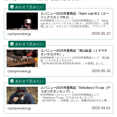
エバニュー2025年新商品「Apex cup t0.2（エー
ペックスカップt0.2）」
EVERNEW（エバニュー）の2025年新商品として「Apex
cup t0.2（エーペックスカップt0.2）（ECAL731）」が登
場しました。チタンカップの頂点を目指し、アウトドアブ
ランド初の僅か0.2mm厚のチタンをカップです。容量
300mlで、重量はわずか29gに抑えられています。詳細をレ
2025.05.22
campreview.jp
ビューします。
エバニュー2025年新商品「深山鈦盃（ミヤマチ
タンサカズキ）」
EVERNEW（エバニュー）の2025年新商品として「深山鈦
盃（ミヤマチタンサカズキ）
（ECAL851/ECAL852/ECAL853）」が登場しました。陶
芸品のような味わいをチタンで表現したさかずきで、
「生」、「焼」、「槌」の3種が提供されます。詳細をレビ
2025.05.16
campreview.jp
ューします。
エバニュー2025年新商品「Dekoboco Ti cup（デ
コボコチタンカップ）」
EVERNEW（エバニュー）の2025年新商品として
「Dekoboco Ti cup（デコボコチタンカップ）
（ECAR733）」が登場しました。容量220mlのチタン製シ
ングルウォールカップで、直接に火かけることもできま
す。折りたたみ式のハンドルも搭載されています。詳細を
2025.04.01
campreview.jp
レビューします。