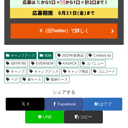
X（旧Twitter）で詳しく
キャンプグッズ
収納
2025年新商品
Cordura rip
EBYR780
EVERNEW
KASACK
エバニュー
キャンプ
キャンプグッズ
キャンプ用品
ゴムコード
ペグ
傘ケース
収納ケース
シェアする
X
Facebook
はてブ
LINE
コピー