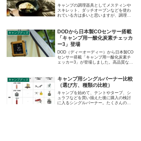
キャンプの調理器具としてメスティンや
スキレット、ダッチオーブンなどを使わ
れている方は多いと思いますが、調理器
具沼に陥ると今度は鉄製フライパンが欲
しくなります。鉄製フライパン最高峰の
turk（ターク）のフライパンは数万円する
DODから日本製COセンサー搭載
キャンプグッズ
高価なアイテムです。詳細をレビューし
「キャンプ用一酸化炭素チェッカ
ます。
ー3」登場
DOD（ディーオーディー）から日本製CO
センサー搭載「キャンプ用一酸化炭素チ
ェッカー3」が登場しました。高品質な日
本製一酸化炭素濃度センサーと温湿度セ
ンサー内蔵しており、テント内の一酸化
炭素濃度だけでなく温度や湿度も計測で
キャンプ用シングルバーナー比較
キャンプグッズ
きます。詳細をレビューします。
（選び方、種類の比較）
キャンプを始めて、テントやタープ、シ
ュラフなどを買い揃えた後に購入の検討
に入るシングルバーナー。たくさんの種
類の商品が様々なメーカーから発売され
ており、どれを選んだらよいか検討に悩
まれるかと思います。シングルバーナー
の選び方や人気商品の特徴をご紹介しま
す。