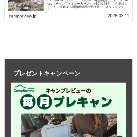
EVERNEW（エバニュー）の2025年新商品として「Ti Fire
cup（チタンファイヤーカップ）（ECAL734）」が登場し
ました。液化する固形燃料用の受け皿で、スタッキングの
際はデミタスカップに収まるサイズ感となっています。チ
タン製で重量は12gです。詳細をレビューします。
2025.03.11
campreview.jp
プレゼントキャンペーン