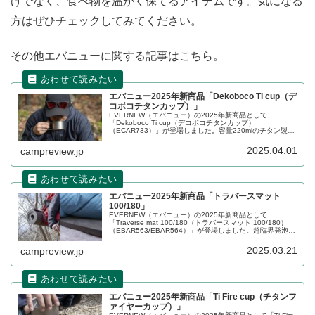
けでなく、食べ物を温かく保てるアイテムです。気になる
方はぜひチェックしてみてください。
その他エバニューに関する記事はこちら。
エバニュー2025年新商品「Dekoboco Ti cup（デ
コボコチタンカップ）」
EVERNEW（エバニュー）の2025年新商品として
「Dekoboco Ti cup（デコボコチタンカップ）
（ECAR733）」が登場しました。容量220mlのチタン製シ
ングルウォールカップで、直接に火かけることもできま
す。折りたたみ式のハンドルも搭載されています。詳細を
2025.04.01
campreview.jp
レビューします。
エバニュー2025年新商品「トラバースマット
100/180」
EVERNEW（エバニュー）の2025年新商品として
「Traverse mat 100/180（トラバースマット 100/180）
（EBAR563/EBAR564）」が登場しました。超臨界発泡と
いう製法で作られたマットで、従来の発泡技術で作られた
クローズドセルマットよりも軽くコシがあるのが特徴で
2025.03.21
campreview.jp
す。詳細をレビューします。
エバニュー2025年新商品「Ti Fire cup（チタンフ
ァイヤーカップ）」