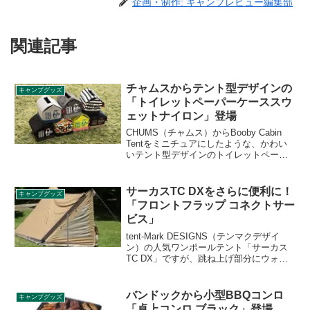
企画・制作: キャンプレビュー編集部
関連記事
チャムスからテント型デザインの
キャンプグッズ
「トイレットペーパーケーススウ
ェットナイロン」登場
CHUMS（チャムス）からBooby Cabin
Tentをミニチュアにしたような、かわい
いテント型デザインのトイレットペーパ
ーケース「トイレットペーパーケースス
ウェットナイロン」が登場しました。詳
細をレビューします。
サーカスTC DXをさらに便利に！
キャンプグッズ
「フロントフラップ コネクトサー
ビス」
tent-Mark DESIGNS（テンマクデザイ
ン）の人気ワンポールテント「サーカス
TC DX」ですが、跳ね上げ部分にウォー
ルをつけられる「フロントフラップ」と
いうオプションも販売されています。こ
れを隙間なくつなげられる「フロントフ
バンドックから小型BBQコンロ
キャンプグッズ
ラップ コネクトサービス」が2021年7月1
「卓上コンロ ブラック」登場