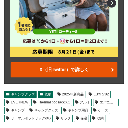
X（旧Twitter）で詳しく
キャンプグッズ
収納
2025年新商品
EBYR782
EVERNEW
Thermal pot sack/XG
アルミ
エバニュー
キャンプ
キャンプグッズ
キャンプ用品
ケース
サーマルポットサック/XG
サック
保温
収納