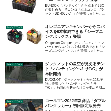
日より開始されました。
BUNDOK（バンドック）から卓上でBBQ
が楽しめる小型コンロ「卓上コンロ ブラ
ック（BD-409BK）」が登場しました。こ
れまで販売されていたグリーンカラーの
BD-409のリニューアル品で、黒色になっ
たことでより使いやすくなりました。詳
オレゴニアンキャンパーからスパ
キャンプグッズ
細をレビューします。
イスを6本収納できる「シーズニ
ングボックス」登場
Oregonian Camper（オレゴニアンキャン
パー）からスパイスを6本収納できる「シ
ーズニングボックス」が登場しました。
必要最低限の調味料だけをコンパクトに
収納でき、取り出しやすく、メッシュシ
ェルで中身が一目で分かります。詳細を
ダックノットの星空が見えるテン
キャンプグッズ
レビューします。
ト「ハンティングヘキサT/C」が
再販開始
DUCKNOT（ダックノット）から2021年
秋に登場した「ハンティングヘキサ
T/C」。独特の形状から注目を集め初期ロ
ット分は完売してしまいしばらく欠品状
態が続いていました。2022年3月26日から
再販分の予約受付が始まっています。詳
コールマン2022年新商品「ダブル
キャンプグッズ
細をレビューします。
パンクッカー」初回限定版発売