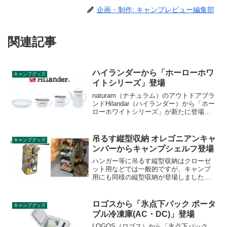
企画・制作: キャンプレビュー編集部
関連記事
ハイランダーから「ホーローホワ
キャンプグッズ
イトシリーズ」登場
naturam（ナチュラム）のアウトドアブラ
ンドHilandar（ハイランダー）から「ホー
ローホワイトシリーズ」が新たに登場し
ました。レトロな雰囲気で自宅でも使え
るおしゃれさがありながら、素材の実用
性も高く近年注目度が高まっています。
吊るす縦型収納 オレゴニアンキャ
キャンプグッズ
詳細をレビューします。
ンパーからキャンプシェルフ登場
ハンガー等に吊るす縦型収納はクローゼ
ット用などでは一般的ですが、キャンプ
用にも同様の縦型収納が登場しました。
Oregonian Camper（オレゴニアンキャン
パー）の新商品です。キャンプで使う場
合には何が便利なのか、詳細をレビュー
ロゴスから「氷点下パック ポータ
キャンプグッズ
します。
ブル冷凍庫(AC・DC)」登場
LOGOS（ロゴス）から「氷点下パック