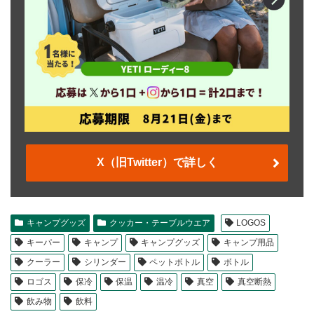
X（旧Twitter）で詳しく
キャンプグッズ
クッカー・テーブルウエア
LOGOS
キーパー
キャンプ
キャンプグッズ
キャンプ用品
クーラー
シリンダー
ペットボトル
ボトル
ロゴス
保冷
保温
温冷
真空
真空断熱
飲み物
飲料