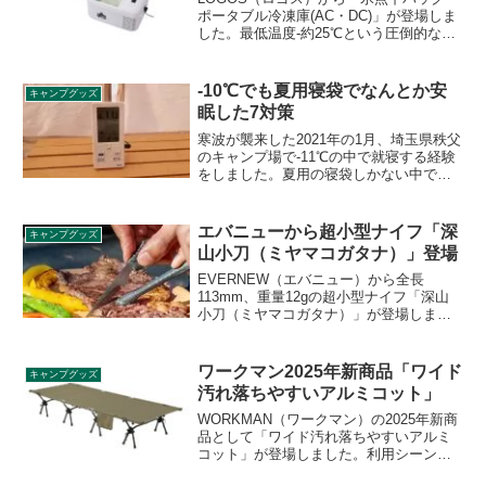
ポータブル冷凍庫(AC・DC)」が登場しま
した。最低温度-約25℃という圧倒的な冷
却性能を実現した氷点下パックを凍結で
きるポータブル冷凍庫で、AC・DC電源の
両電源に対応するため、車のアクセサリ
-10℃でも夏用寝袋でなんとか安
キャンプグッズ
ーソケットから給電できます。詳細をレ
眠した7対策
ビューします。
寒波が襲来した2021年の1月、埼玉県秩父
のキャンプ場で-11℃の中で就寝する経験
をしました。夏用の寝袋しかない中で、
なんとか対策を講じて安眠することがで
きたので、具体的に行った7の対策をご紹
介します。
エバニューから超小型ナイフ「深
キャンプグッズ
山小刀（ミヤマコガタナ）」登場
EVERNEW（エバニュー）から全長
113mm、重量12gの超小型ナイフ「深山
小刀（ミヤマコガタナ）」が登場しまし
た。ステンレス製で8寸程度のイワナをギ
リギリ捌けるサイズの小型ナイフです。
詳細をレビューします。
ワークマン2025年新商品「ワイド
キャンプグッズ
汚れ落ちやすいアルミコット」
WORKMAN（ワークマン）の2025年新商
品として「ワイド汚れ落ちやすいアルミ
コット」が登場しました。利用シーンに
応じてハイ/ローの切り替えが可能な