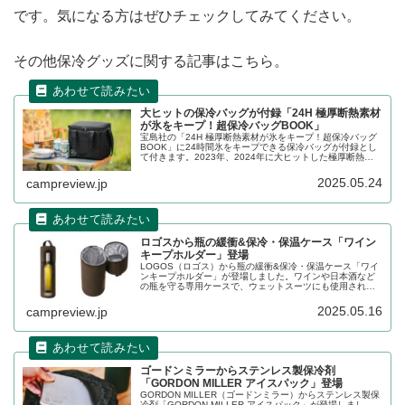
です。気になる方はぜひチェックしてみてください。
その他保冷グッズに関する記事はこちら。
大ヒットの保冷バッグが付録「24H 極厚断熱素材
が氷をキープ！超保冷バッグBOOK」
宝島社の「24H 極厚断熱素材が氷をキープ！超保冷バッグ
BOOK」に24時間氷をキープできる保冷バッグが付録とし
て付きます。2023年、2024年に大ヒットした極厚断熱材
超保冷バッグが、ブラックとカーキの2色展開で2025年も
登場します。詳細をレビューします。
2025.05.24
campreview.jp
ロゴスから瓶の緩衝&保冷・保温ケース「ワイン
キープホルダー」登場
LOGOS（ロゴス）から瓶の緩衝&保冷・保温ケース「ワイ
ンキープホルダー」が登場しました。ワインや日本酒など
の瓶を守る専用ケースで、ウェットスーツにも使用される
「ネオプレーン」素材を採用し、耐熱性・耐寒性に優れる
だけでなく、高いクッション性でボトルをしっかり保護し
2025.05.16
campreview.jp
ます。詳細をレビューします。
ゴードンミラーからステンレス製保冷剤
「GORDON MILLER アイスパック」登場
GORDON MILLER（ゴードンミラー）からステンレス製保
冷剤「GORDON MILLER アイスパック」が登場しまし