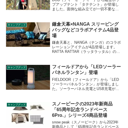
プアップテント「タテテント」が登場し
ました。面倒な組み立てが一切不要なポ
ップアップテントで、着替えはもちろ
ん、災害時にはシャワー用や簡易トイレ
用のテントとしても活用できます。詳細
鎌倉天幕×NANGA スリーピング
キャンプグッズ
をレビューします。
バッグなどコラボアイテム4品登
場
鎌倉天幕と、NANGA（ナンガ）のコラボ
レーションアイテムが4品登場します。
RATTA RATTAR（ラッタラッタル）のア
ートワークをカタチにしたスリーピング
バッグ、ブランケット、インナーシュー
ズ、クッション＆ピローの4アイテムで
フィールドアから「LEDソーラー
キャンプグッズ
す。詳細をレビューします。
パネルランタン」登場
FIELDOOR（フィールドア）から「LED
ソーラーパネルランタン」が登場しまし
た。ソーラーパネル充電とUSB充電が可
能なLEDランタンで、4400mAhのモバイ
ルバッテリー機能も付いているため、ア
ウトドアやレジャーなどの使用はもちろ
スノーピークの2023年新商品
キャンプグッズ
ん、家の中での使用や災害時に大活躍な
「65周年記念ランドベース
アイテムです。詳細をレビューします。
6Pro.」シリーズ4商品登場
snow peak（スノーピーク）から2023年
新商品として「65周年記念ランドベース