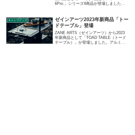
6Pro.」シリーズ4商品が登場しました。
人気のタープ「ランドベース6Pro.」が、
65周年を記念をして2つのカラーで復刻。
また、ランドベース6Pro.に対応したイン
ゼインアーツ2023年新商品「トー
キャンプグッズ
ナールームとマットシートセットも同時
ドテーブル」登場
発売です。詳細をレビューします。
ZANE ARTS（ゼインアーツ）から2023
年新商品として「TOAD TABLE（トード
テーブル）」が登場しました。アルミ製
の折りたたみ式テーブルで、シェルフ、
ハンガー、バーナーデッキなどオプショ
ン品も豊富なテーブルです。詳細をレビ
ューします。