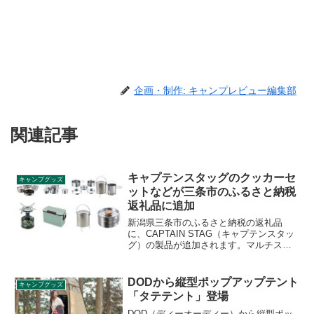
企画・制作: キャンプレビュー編集部
関連記事
キャプテンスタッグのクッカーセ
キャンプグッズ
ットなどが三条市のふるさと納税
返礼品に追加
新潟県三条市のふるさと納税の返礼品
に、CAPTAIN STAG（キャプテンスタッ
グ）の製品が追加されます。マルチステ
ンレスクッカー、食器5点セット、火消し
つぼや小型ガスバーナーコンロなど、キ
ャンプで使いやすいグッズが追加されま
DODから縦型ポップアップテント
キャンプグッズ
す。詳細をレビューします。
「タテテント」登場
DOD（ディーオーディー）から縦型ポッ