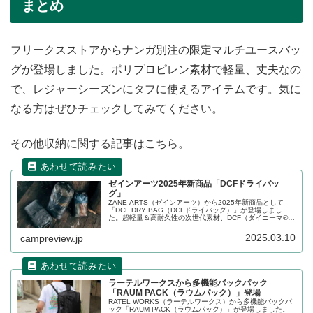
まとめ
フリークスストアからナンガ別注の限定マルチユースバッ
グが登場しました。ポリプロピレン素材で軽量、丈夫なの
で、レジャーシーズンにタフに使えるアイテムです。気に
なる方はぜひチェックしてみてください。
その他収納に関する記事はこちら。
ゼインアーツ2025年新商品「DCFドライバッ
グ」
ZANE ARTS（ゼインアーツ）から2025年新商品として
「DCF DRY BAG（DCFドライバッグ）」が登場しまし
た。超軽量＆高耐久性の次世代素材、DCF（ダイニーマ®︎コ
ンポジット・ファブリック）を使用したロールトップ式の
ドライバッグです。詳細をレビューします。
2025.03.10
campreview.jp
ラーテルワークスから多機能バックパック
「RAUM PACK（ラウムパック）」登場
RATEL WORKS（ラーテルワークス）から多機能バックパ
ック「RAUM PACK（ラウムパック）」が登場しました。