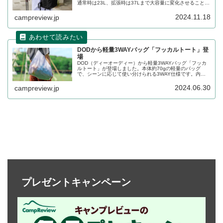
通常時は23L、拡張時は37Lまで大容量に変化させることが
できるバックパックで、TPU素材のシューズコンパートメ
ントも搭載されています。詳細をレビューします。
2024.11.18
campreview.jp
DODから軽量3WAYバッグ「フッカルトート」登
場
DOD（ディーオーディー）から軽量3WAYバッグ「フッカ
ルトート」が登場しました。本体約70gの軽量のバッグ
で、シーンに応じて使い分けられる3WAY仕様です。内側
の吊りポケットが収納袋になるポケッタブル仕様で使わな
い際もコンパクトになります。詳細をレビューします。
2024.06.30
campreview.jp
プレゼントキャンペーン