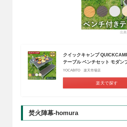
出典
クイックキャンプ QUICKCA
テーブル ベンチセット モダンブラ
YOCABITO 楽天市場店
楽天で探す
焚火陣幕-homura