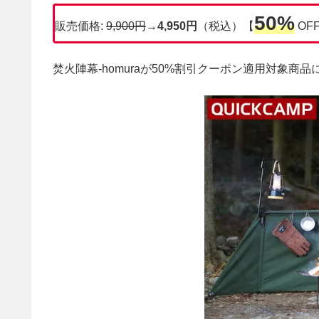
50%
販売価格:
9,900円
→
4,950円
（税込）【
OF
焚火陣幕-homuraが50%割引クーポン適用対象商