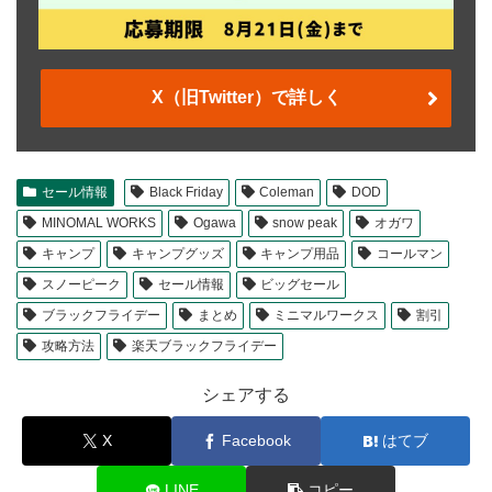
X（旧Twitter）で詳しく
セール情報
Black Friday
Coleman
DOD
MINOMAL WORKS
Ogawa
snow peak
オガワ
キャンプ
キャンプグッズ
キャンプ用品
コールマン
スノーピーク
セール情報
ビッグセール
ブラックフライデー
まとめ
ミニマルワークス
割引
攻略方法
楽天ブラックフライデー
シェアする
X
Facebook
はてブ
LINE
コピー