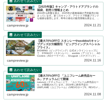
【2025年版】キャンプ・アウトドアブランドの
福袋、初売り情報まとめ
2024年も終盤を迎え、2025年の新春福袋の予約販売が始
まっています。多くのキャンプ、アウトドア関連ブランド
も福袋を販売します。昨年の各社の販売情報を踏まえ、
2024年〜2025年の販売状況の詳細をレビューします。
2024.11.21
campreview.jp
【最大70%OFF!】スタンレーやasobitoのキャン
プグッズが大幅割引「ビッグウイングスペシャル
プライス」
BIGWING（ビッグウイング）公式オンラインショップに
て、STANLEY（スタンレー）、asobito（アソビト）、AO
Coolers（AOクーラーズ）、Snugpak（スナグパック）な
どのキャンプ用品が「スペシャルプライス」と題して大幅
2024.11.16
campreview.jp
割引されています。詳細をレビューします。
【最大70%OFF!】「ユニフレーム終売品セー
ル」ナチュラムにて開催
naturum（ナチュラム）にて、「ユニフレーム終売品セー
ル」が開催されています。2024年に終売予定の
UNIFLAME（ユニフレーム）のREVOタープII、REVOメッ
シュウォールII、キッチンスタンドIII、REVOフラップ
IITC、ソロ鉄250などが大幅割引されています。詳細をレビ
2024.11.08
campreview.jp
ューします。