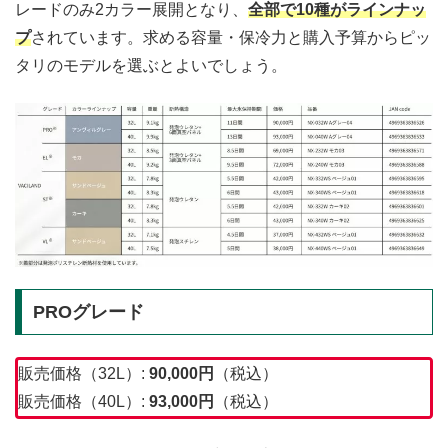
レードのみ2カラー展開となり、
全部で10種がラインナッ
プ
されています。求める容量・保冷力と購入予算からピッ
タリのモデルを選ぶとよいでしょう。
PROグレード
販売価格（32L）:
90,000
円
（税込）
販売価格（40L）:
93,000
円
（税込）