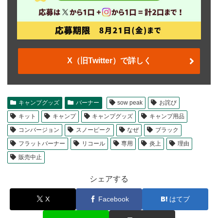
X（旧Twitter）で詳しく
キャンプグッズ
バーナー
sow peak
お詫び
キット
キャンプ
キャンプグッズ
キャンプ用品
コンバージョン
スノーピーク
なぜ
ブラック
フラットバーナー
リコール
専用
炎上
理由
販売中止
シェアする
X
Facebook
はてブ