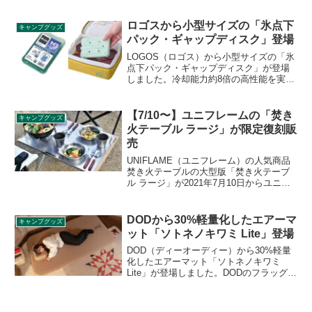
ンク機能を搭載しており、ファンだけで
なくスマホなどへの給電も可能です。詳
ロゴスから小型サイズの「氷点下
キャンプグッズ
細をレビューします。
パック・ギャップディスク」登場
LOGOS（ロゴス）から小型サイズの「氷
点下パック・ギャップディスク」が登場
しました。冷却能力約8倍の高性能を実現
した、コンパクトなディスク型氷点下パ
ック(R)で、狭いスペースにも差し込みや
すい薄型設計となっており、生ものや冷
【7/10〜】ユニフレームの「焚き
キャンプグッズ
凍食品の鮮度をしっかりキープします。
火テーブル ラージ」が限定復刻販
詳細をレビューします。
売
UNIFLAME（ユニフレーム）の人気商品
焚き火テーブルの大型版「焚き火テーブ
ル ラージ」が2021年7月10日からユニフ
レームプレミアムショップにて限定復刻
販売されます。数量に限りがあるので、
気になっている方は要チェックです。詳
DODから30%軽量化したエアーマ
キャンプグッズ
細をレビューします。
ット「ソトネノキワミ Lite」登場
DOD（ディーオーディー）から30%軽量
化したエアーマット「ソトネノキワミ
Lite」が登場しました。DODのフラッグシ
ップマット「ソトネノキワミ」が、寝心
地はそのままに新構造のウレタンフォー
ムを採用し約30%軽量化しています。詳