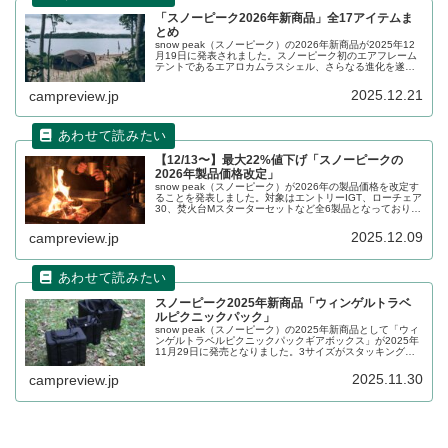
「スノーピーク2026年新商品」全17アイテムま
とめ
snow peak（スノーピーク）の2026年新商品が2025年12
月19日に発表されました。スノーピーク初のエアフレーム
テントであるエアロカムラスシェル、さらなる進化を遂げ
たランドロック MFS、ルーフトップテント フィールドライ
ズなど、様々なアイテムが登場します。詳細をレビューし
2025.12.21
campreview.jp
ます。
【12/13〜】最大22%値下げ「スノーピークの
2026年製品価格改定」
snow peak（スノーピーク）が2026年の製品価格を改定す
ることを発表しました。対象はエントリーIGT、ローチェア
30、焚火台Mスターターセットなど全6製品となっており、
2025年12月13日より改定後の新価格が適用されます。詳
細をレビューします。
2025.12.09
campreview.jp
スノーピーク2025年新商品「ウィンゲルトラベ
ルピクニックパック」
snow peak（スノーピーク）の2025年新商品として「ウィ
ンゲルトラベルピクニックパックギアボックス」が2025年
11月29日に発売となりました。3サイズがスタッキングで
きるトラベルピクニックバッグの3点セットで、メインバッ
グ1つとサブバッグ2つのセットコンポーネントとなってい
2025.11.30
campreview.jp
ます。詳細をレビューします。