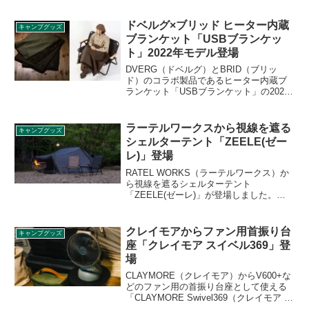
ドベルグ×ブリッド ヒーター内蔵
キャンプグッズ
ブランケット「USBブランケッ
ト」2022年モデル登場
DVERG（ドベルグ）とBRID（ブリッ
ド）のコラボ製品であるヒーター内蔵ブ
ランケット「USBブランケット」の2022
年モデルが登場します。モバイルバッテ
リーと接続してヒーターであたたまるこ
とができるブランケットです。詳細をレ
ラーテルワークスから視線を遮る
キャンプグッズ
ビューします。
シェルターテント「ZEELE(ゼー
レ)」登場
RATEL WORKS（ラーテルワークス）か
ら視線を遮るシェルターテント
「ZEELE(ゼーレ)」が登場しました。人
目を気にせずプライベート空間を堪能で
きるシェルターテントで、シルナイロン
生地特有の美しさと、無駄を省くことで
クレイモアからファン用首振り台
キャンプグッズ
シンプルかつ存在感のあるデザインが特
座「クレイモア スイベル369」登
徴です。詳細をレビューします。
場
CLAYMORE（クレイモア）からV600+な
どのファン用の首振り台座として使える
「CLAYMORE Swivel369（クレイモア ス
イベル369）」が登場しました。パワーバ