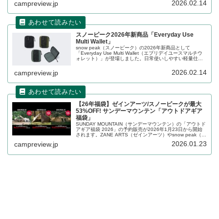
2026.02.14
campreview.jp
なりません。詳細をレビューします。
スノーピーク2026年新商品「Everyday Use
Multi Wallet」
snow peak（スノーピーク）の2026年新商品として
「Everyday Use Multi Wallet（エブリデイユースマルチウ
ォレット）」が登場しました。日常使いしやすい軽量仕様
の二つ折りウォレットで、表地には水をはじきやすい加工
を施したナイロン素材を使用し、ファスナーでスムーズに
2026.02.14
campreview.jp
開閉できます。詳細をレビューします。
【26年福袋】ゼインアーツ/スノーピークが最大
53%OFF! サンデーマウンテン「アウトドアギア
福袋」
SUNDAY MOUNTAIN（サンデーマウンテン）の「アウトド
アギア福袋 2026」の予約販売が2026年1月23日から開始
されます。ZANE ARTS（ゼインアーツ）やsnow peak（ス
ノーピーク）の人気テントがお得に購入できるセッ...
2026.01.23
campreview.jp