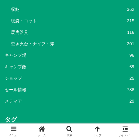
収納
362
寝袋・コット
215
暖房器具
116
焚き火台・ナイフ・斧
201
キャンプ場
96
キャンプ飯
69
ショップ
25
セール情報
786
メディア
29
タグ
キャンプ
キャンプグッズ
キャンプ用品
メニュー
ホーム
検索
トップ
サイドバー