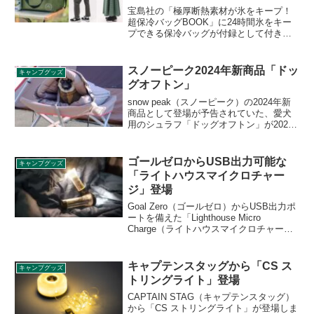
宝島社の「極厚断熱素材が氷をキープ！
超保冷バッグBOOK」に24時間氷をキー
プできる保冷バッグが付録として付きま
す。2023年に大ヒットした極厚断熱材
「超」保冷バッグが新カラーを追加して
再登場です。詳細をレビューします。
スノーピーク2024年新商品「ドッ
キャンプグッズ
グオフトン」
snow peak（スノーピーク）の2024年新
商品として登場が予告されていた、愛犬
用のシュラフ「ドッグオフトン」が2024
年1月17日に発売されました。スノーピー
クのシュラフ「オフトン」シリーズをワ
ンちゃん用にリデザインした製品で、小
ゴールゼロからUSB出力可能な
キャンプグッズ
型～中型犬に対応します。詳細をレビュ
「ライトハウスマイクロチャー
ーします。
ジ」登場
Goal Zero（ゴールゼロ）からUSB出力ポ
ートを備えた「Lighthouse Micro
Charge（ライトハウスマイクロチャー
ジ）」が登場しました。これまでのライ
トハウスマイクロシリーズ同様、LEDラ
イトとして使えるだけでなく、モバイル
キャプテンスタッグから「CS ス
キャンプグッズ
バッテリーとしても使えます。詳細をレ
トリングライト」登場
ビューします。
CAPTAIN STAG（キャプテンスタッグ）
から「CS ストリングライト」が登場しま