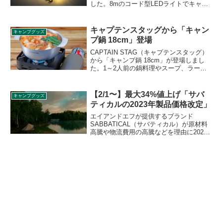
した。8mのコード型LEDライトでキャン
プサイトを楽しく彩ることができます。
生活防水仕様でアウトドアでも安心して
使うことができ、テント出入口やインナ
キャプテンスタッグから「キャン
キャンプグッズ
ーテントの照明や飾り付けにぴったりの
プ鍋 18cm」登場
アイテムです。詳細をレビューします。
CAPTAIN STAG（キャプテンスタッグ）
から「キャンプ鍋 18cm」が登場しまし
た。1～2人前の鍋料理やスープ、ラーメ
ン、湯沸かしに最適な満水容量約1.4Lの
鍋で、フタを反転するとツマミの出っ張
りが鍋の中に収まり、パッキングがすっ
【2/1〜】最大34%値上げ「サバ
キャンプグッズ
きりします。詳細をレビューします。
ティカルの2023年製品価格改定」
エイアンドエフが提供するブランド
SABBATICAL（サバティカル）が原材料
高騰や物流費用の高騰などを理由に2023
年の製品価格を改定することを発表しま
した。2023年2月1日より適用されます。
詳細をレビューします。