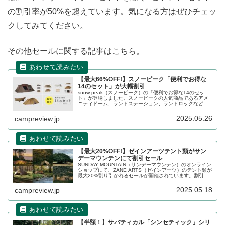
の割引率が50%を超えています。気になる方はぜひチェッ
クしてみてください。
その他セールに関する記事はこちら。
【最大66%OFF!】スノーピーク「便利でお得な
14のセット」が大幅割引
snow peak（スノーピーク）の「便利でお得な14のセッ
ト」が登場しました。スノーピークの人気商品であるアメ
ニティドーム、ランドステーション、ランドロックなど
が、オプション製品や関連製品とセット販売となることで
大幅に割り引かれています。詳細をレビューします。
2025.05.26
campreview.jp
【最大20%OFF!】ゼインアーツテント類がサン
デーマウンテンにて割引セール
SUNDAY MOUNTAIN（サンデーマウンテン）のオンライン
ショップにて、ZANE ARTS（ゼインアーツ）のテント類が
最大20%割り引かれるセールが開催されています。割引ク
ーポン入力でギギ1、ギギ2、オキトマ2、ギモーグ、ロ
ガ、ゼクーM TCがお得に購入できます。詳細をレビューし
2025.05.18
campreview.jp
ます。
【半額！】サバティカル「シンセティック」シリ