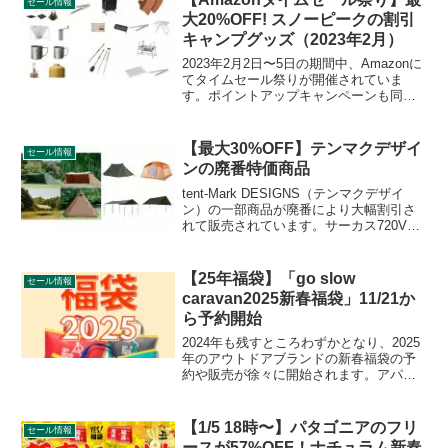
セール情報
ビ...
大20%OFF! スノーピークの割引
キャンプグッズ（2023年2月）
2023年2月2日〜5日の期間中、Amazonに
てタイムセール祭りが開催されていま
す。ポイントアップキャンペーンも同時
開催されています。snow peak（スノーピ
ーク）の割引対象となっている製品、販
売価格などを一覧化します。詳細をレビ
【最大30%OFF】テンマクデザイ
セール情報
ューします。
ンの廃番特価商品
tent-Mark DESIGNS（テンマクデザイ
ン）の一部商品が廃番により大幅割引さ
れて販売されています。サーカス720VC
やペポライトなどここ数年で登場したば
かりの新作テントもセール対象となって
います。詳細をレビューします。
【25年福袋】「go slow
セール情報
caravan2025新春福袋」11/21か
ら予約開始
2024年も残すところわずかとなり、2025
年のアウトドアブランドの新春福袋の予
約や販売が徐々に開始されます。アパレ
ルブランド「go slow caravan（ゴースロ
ーキャラバン）」の2024新春福袋の予約
が2024年11月21日から始まっています。
【1/5 18時〜】パタゴニアのフリ
セール情報
詳細をレビューします。
ースが57%OFF！ナチュラム新春