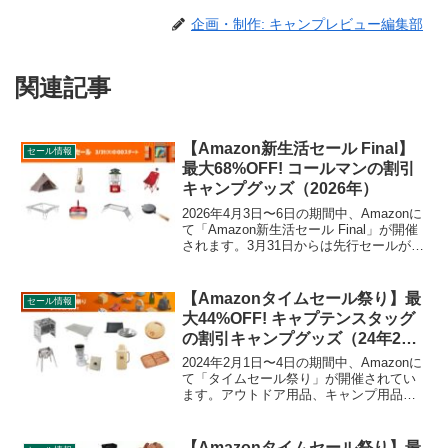
企画・制作: キャンプレビュー編集部
関連記事
【Amazon新生活セール Final】
セール情報
最大68%OFF! コールマンの割引
キャンプグッズ（2026年）
2026年4月3日〜6日の期間中、Amazonに
て「Amazon新生活セール Final」が開催
されます。3月31日からは先行セールが開
催されています。アウトドア用品、キャ
ンプ用品もセールの対象となっており、
Coleman（コールマン）のキャンプグッ
【Amazonタイムセール祭り】最
セール情報
ズもお得に購入できます。詳細をレビュ
大44%OFF! キャプテンスタッグ
ーします。
の割引キャンプグッズ（24年2
月）
2024年2月1日〜4日の期間中、Amazonに
て「タイムセール祭り」が開催されてい
ます。アウトドア用品、キャンプ用品も
セールの対象となっており、CAPTAIN
STAG（キャプテンスタッグ）のキャンプ
グッズもお得に購入できます。詳細をレ
【Amazonタイムセール祭り】最