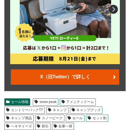
X（旧Twitter）で詳しく
セール情報
snow peak
アメニティドーム
エントリーパックTT
キャンプ
キャンプグッズ
キャンプ用品
スノーピーク
セール
セット割
ヘキサイーズ
割引
在庫一掃