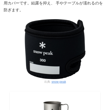
用カバーです。​結露を抑え、 手やテーブルが濡れるのを
防ぎます。
出典:
snow peak