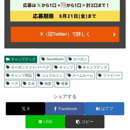
X（旧Twitter）で詳しく
キャンプグッズ
Soomloom
カーボン
カーボンファイバーペグ
キャンプ
キャンプグッズ
キャンプ用品
ジュラルミン
スームルーム
ファイバー
ペグ
丈夫
強度
軽量
シェアする
X
Facebook
はてブ
LINE
コピー