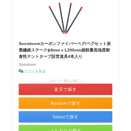
Soomloomカーボンファイバーペグ/ペグセット炭
素繊維ステークɸ8mm x L200mm超軽量高強度耐
食性テントタープ設営道具4本入り
Soomloom
口コミを見る
＼ポイント最大11倍！／
楽天で探す
Amazonで探す
Yahooで探す
メルカリで探す