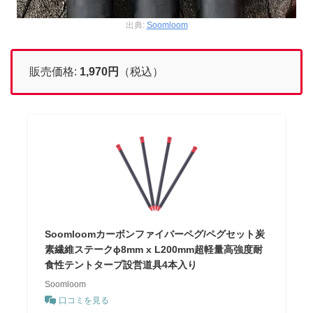
出典:
Soomloom
販売価格:
1,970
円
（税込）
Soomloomカーボンファイバーペグ/ペグセット炭
素繊維ステークɸ8mm x L200mm超軽量高強度耐
食性テントタープ設営道具4本入り
Soomloom
口コミを見る