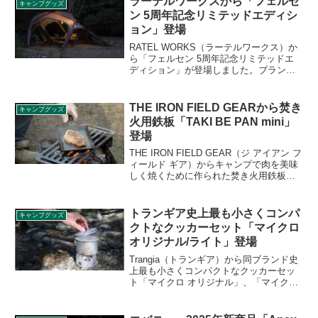
ラーテルワークスから「フェルセ
キャンプグッズ
ン 5周年記念リミテッドエディシ
ョン」登場
RATEL WORKS（ラーテルワークス）か
ら「フェルセン 5周年記念リミテッドエ
ディション」が登場しました。ブランド
創立5周年を記念した数量限定の特別製品
で、3～4人のファミリーや、デュオキャ
ンパー向けの2ルームドームテントです。
THE IRON FIELD GEARから焚き
キャンプグッズ
詳細をレビューします。
火用鉄板「TAKI BE PAN mini」
登場
THE IRON FIELD GEAR（ジ アイアン フ
ィールド ギア）からキャンプで肉を美味
しく焼くために作られた焚き火用鉄板
「TAKI BE PAN mini（タキビーパンミ
ニ）」が登場しました。鉄板に穴があい
ていることで、薪から出るスモーキーな
トランギア史上最も小さくコンパ
キャンプグッズ
香りが肉にプラスされます。詳細をレビ
クトなクッカーセット「マイクロ
ューします。
オリジナル/ライト」登場
Trangia（トランギア）から同ブランド史
上最も小さくコンパクトなクッカーセッ
ト「マイクロ オリジナル」、「マイクロ
ライト」が登場しました。軽量かつ機能
的で利便性が高く、調理に必要なものが
たった0.5Lのポットに全ておさまるクッ