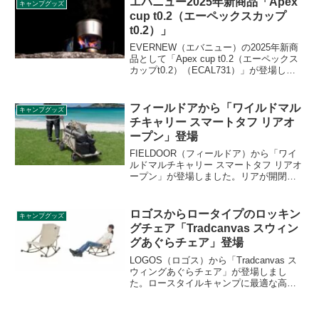
エバニュー2025年新商品「Apex
キャンプグッズ
カーセットです。詳細をレビューしま
cup t0.2（エーペックスカップ
す。
t0.2）」
EVERNEW（エバニュー）の2025年新商
品として「Apex cup t0.2（エーペックス
カップt0.2）（ECAL731）」が登場しま
した。チタンカップの頂点を目指し、ア
ウトドアブランド初の僅か0.2mm厚のチ
タンをカップです。容量300mlで、重量は
フィールドアから「ワイルドマル
キャンプグッズ
わずか29gに抑えられています。詳細をレ
チキャリー スマートタフ リアオ
ビューします。
ープン」登場
FIELDOOR（フィールドア）から「ワイ
ルドマルチキャリー スマートタフ リアオ
ープン」が登場しました。リアが開閉式
の構造になっているキャリーワゴンで、
長い荷物も運べます。スライド式フック
で簡単にロックでき、荷物をカゴから高
ロゴスからロータイプのロッキン
キャンプグッズ
く持ち上げずに、スムーズに出し入れで
グチェア「Tradcanvas スウィン
きます。詳細をレビューします。
グあぐらチェア」登場
LOGOS（ロゴス）から「Tradcanvas ス
ウィングあぐらチェア」が登場しまし
た。ロースタイルキャンプに最適な高さ
のロッキングチェアで、ハンモックのよ
うなリラックス感のある座り心地が味わ
えます。詳細をレビューします。