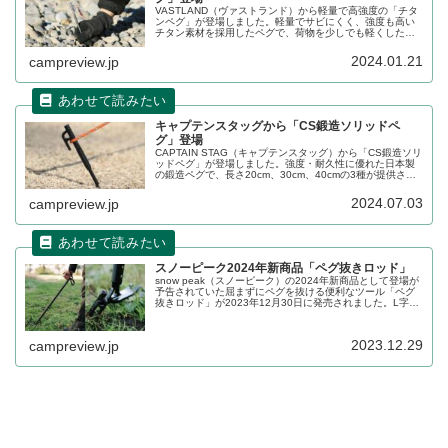
VASTLAND（ヴァストランド）から軽量で高強度の「チタ
ンペグ」が登場しました。軽量でサビにくく、強度も高い
チタン素材を採用したペグで、荷物を少しでも軽くしたい
キャンプや登山時などに最適です。詳細をレビューしま
す。
2024.01.21
campreview.jp
キャプテンスタッグから「CS鍛造ソリッドペ
グ」登場
CAPTAIN STAG（キャプテンスタッグ）から「CS鍛造ソリ
ッドペグ」が登場しました。強度・耐久性に優れた日本製
の鍛造ペグで、長さ20cm、30cm、40cmの3種が提供され
ます。単品売りと8本組セットから選んで購入することがで
きます。詳細をレビューします。
2024.07.03
campreview.jp
スノーピーク2024年新商品「ペグ抜きロッド」
snow peak（スノーピーク）の2024年新商品として登場が
予告されていた屈まずにペグを抜ける便利なツール「ペグ
抜きロッド」が2023年12月30日に発売されました。L字の
ヘッドを引っかけることで、てこの原理を用いて力をかけ
ず、屈まずにペグを抜くことができます。詳細をレビュー
します。
2023.12.29
campreview.jp