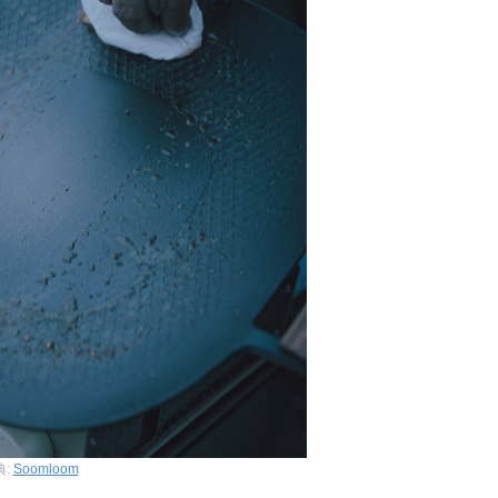
典:
Soomloom