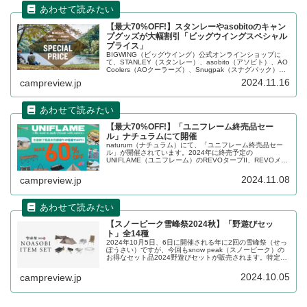
【最大70%OFF!】スタンレーやasobitoのキャン
プグッズが大幅割引「ビッグウイングスペシャル
プライス」
BIGWING（ビッグウイング）公式オンラインショップに
て、STANLEY（スタンレー）、asobito（アソビト）、AO
Coolers（AOクーラーズ）、Snugpak（スナグパック）な
どのキャンプ用品が「スペシャルプライス」と題して大幅
2024.11.16
campreview.jp
割引されています。詳細をレビューします。
【最大70%OFF!】「ユニフレーム終売品セー
ル」ナチュラムにて開催
naturum（ナチュラム）にて、「ユニフレーム終売品セー
ル」が開催されています。2024年に終売予定の
UNIFLAME（ユニフレーム）のREVOタープII、REVOメッ
シュウォールII、キッチンスタンドIII、REVOフラップ
IITC、ソロ鉄250などが大幅割引されています。詳細をレビ
2024.11.08
campreview.jp
ューします。
【スノーピーク雪峰祭2024秋】「野遊びセッ
ト」全14種
2024年10月5日、6日に開催される年に2回の雪峰祭（せっ
ぽうさい）ですが、今回もsnow peak（スノーピーク）の
お得なセット品2024野遊びセットが販売されます。特定ジ
ャンルをまとめ買いする予定のある方にはお得なセットと
なっています。詳細をレビューします。
2024.10.05
campreview.jp