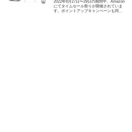
2022年8月27日〜29日の期間中、Amazon
にてタイムセール祭りが開催されていま
す。ポイントアップキャンペーンも同時
開催されています。BUNDOK（バンドッ
ク）の割引対象となっている製品、販売
価格などを一覧化します。詳細をレビュ
ーします。