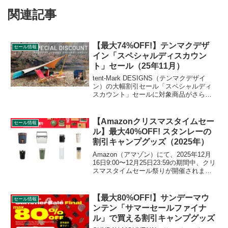
関連記事
【最大74%OFF!】テンマクデザ
セール情報
イン「スペシャルディスカウン
ト」セール（25年11月）
tent-Mark DESIGNS（テンマクデザイ
ン）の大幅割引セール「スペシャルディ
スカウント」セールに対象商品がさらに
追加されています。テンマクデザインの
人気商品が最大74%割り引かれており、
大変お得なセールです。詳細をレビュー
【Amazonクリスマスタイムセー
セール情報
します。
ル】最大40%OFF! スタンレーの
割引キャンプグッズ（2025年）
Amazon（アマゾン）にて、2025年12月
16日9:00〜12月25日23:59の期間中、クリ
スマスタイムセール祭りが開催されま
す。キャンプ用品もセールの対象となっ
ており、STANLEY（スタンレー）のキャ
ンプグッズもお得に購入できます。詳細
【最大80%OFF!】サンデーマウ
セール情報
をレビューします。
ンテン「サマーセールファイナ
ル」で買える割引キャンプグッズ