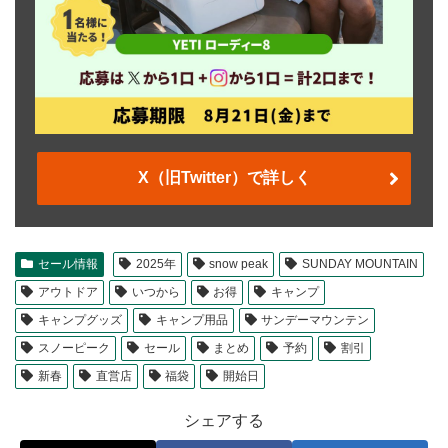
X（旧Twitter）で詳しく
セール情報
2025年
snow peak
SUNDAY MOUNTAIN
アウトドア
いつから
お得
キャンプ
キャンプグッズ
キャンプ用品
サンデーマウンテン
スノーピーク
セール
まとめ
予約
割引
新春
直営店
福袋
開始日
シェアする