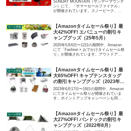
SUNDAY MOUNTAIN（サンデーマウンテ
ン）にて、「サマーセールファイナル」
が開催されています。スノーピーク、ミ
ニマルワークス、ロゴス、プリムスな
ど、人気ブランドの数多くのキャンプ用
品が最大80%OFFで割引販売されていま
【Amazonタイムセール祭り】最
セール情報
す。詳細をレビューします。
大42%OFF! エバニューの割引キ
ャンプグッズ（25年5月）
2025年5月6日〜12日の期間中、Amazon
にて「Fashion × おでかけタイムセール祭
り」が開催されています。アウトドア用
品、キャンプ用品もセールの対象となっ
ており、evernew（エバニュー）のキャン
プグッズもお得に購入できます。詳細を
【Amazonタイムセール祭り】最
セール情報
レビューします。
大65%OFF! キャプテンスタッグ
の割引キャンプグッズ（2023年6
月）
2023年6月17日〜19日の期間中、Amazon
にてタイムセール祭りが開催されていま
す。ポイントアップキャンペーンも同時
開催されています。CAPTAIN STAG（キ
ャプテンスタッグ）の割引対象となって
いる製品、販売価格などを一覧化しま
【Amazonタイムセール祭り】最
セール情報
す。詳細をレビューします。
大27%OFF! バンドックの割引キ
ャンプグッズ（2022年8月）