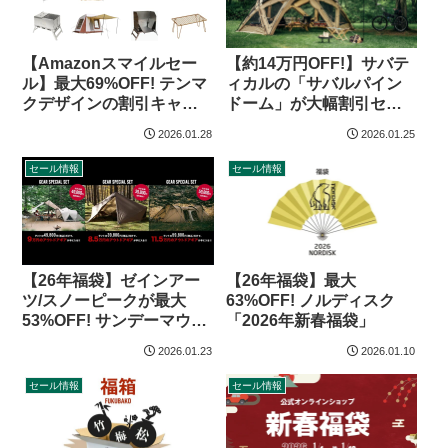
【Amazonスマイルセー
【約14万円OFF!】サバテ
ル】最大69%OFF! テンマ
ィカルの「サバルパイン
クデザインの割引キャン
ドーム」が大幅割引セー
プグッズ（26年1月）
ル
2026.01.28
2026.01.25
セール情報
セール情報
【26年福袋】ゼインアー
【26年福袋】最大
ツ/スノーピークが最大
63%OFF! ノルディスク
53%OFF! サンデーマウン
「2026年新春福袋」
テン「アウトドアギア福
2026.01.23
2026.01.10
袋」
セール情報
セール情報