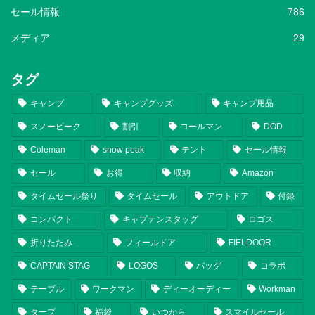
セール情報
786
メディア
29
タグ
キャンプ
キャンプグッズ
キャンプ用品
スノーピーク
割引
コールマン
DOD
Coleman
snow peak
テント
セール情報
セール
お得
収納
Amazon
タイムセール祭り
タイムセール
アウトドア
付録
コンパクト
キャプテンスタッグ
ロゴス
折りたたみ
フィールドア
FIELDOOR
CAPTAIN STAG
LOGOS
バッグ
コラボ
テーブル
ワークマン
ディーオーディー
Workman
タープ
福袋
いつから
スマイルセール