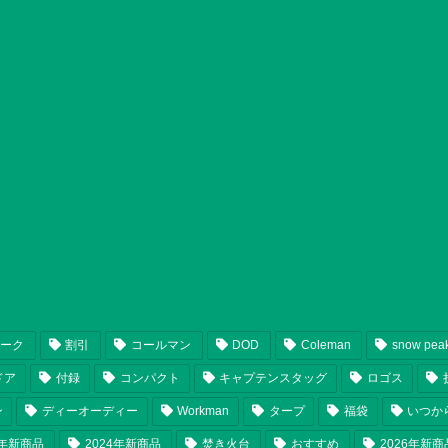
ピーク
割引
コールマン
DOD
Coleman
snow pea
ドア
付録
コンパクト
キャプテンスタッグ
ロゴス
ン
ディーオーディー
Workman
タープ
福袋
いつか
5年新商品
2024年新商品
焚き火台
おすすめ
2026年新商