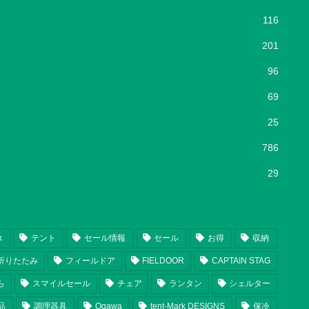
116
201
96
69
25
786
29
k
テント
セール情報
セール
お得
収納
折りたたみ
フィールドア
FIELDOOR
CAPTAIN STAG
ら
スマイルセール
チェア
ランタン
シェルター
品
調理器具
Ogawa
tent-Mark DESIGNS
保冷