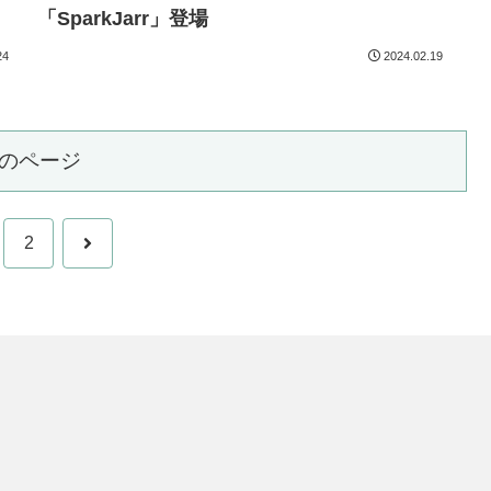
「SparkJarr」登場
24
2024.02.19
のページ
次
2
へ