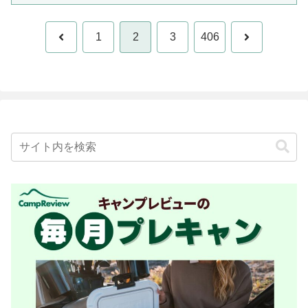
前
次
1
2
3
406
へ
へ