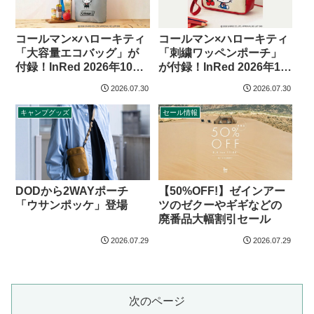
コールマン×ハローキティ
コールマン×ハローキティ
「大容量エコバッグ」が
「刺繍ワッペンポーチ」
付録！InRed 2026年10月
が付録！InRed 2026年10
号
月号増刊
2026.07.30
2026.07.30
キャンプグッズ
セール情報
DODから2WAYポーチ
【50%OFF!】ゼインアー
「ウサンポッケ」登場
ツのゼクーやギギなどの
廃番品大幅割引セール
2026.07.29
2026.07.29
次のページ