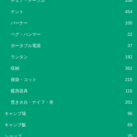
チェア・テーブル
336
テント
454
バーナー
100
ペグ・ハンマー
22
ポータブル電源
37
ランタン
192
収納
362
寝袋・コット
215
暖房器具
116
焚き火台・ナイフ・斧
201
キャンプ場
96
キャンプ飯
69
ショップ
25