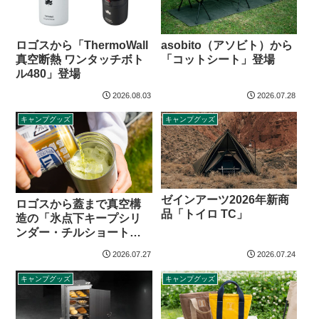
ロゴスから「ThermoWall
asobito（アソビト）から
真空断熱 ワンタッチボト
「コットシート」登場
ル480」登場
2026.08.03
2026.07.28
キャンプグッズ
キャンプグッズ
ゼインアーツ2026年新商
ロゴスから蓋まで真空構
品「トイロ TC」
造の「氷点下キープシリ
ンダー・チルショート」
登場
2026.07.27
2026.07.24
キャンプグッズ
キャンプグッズ