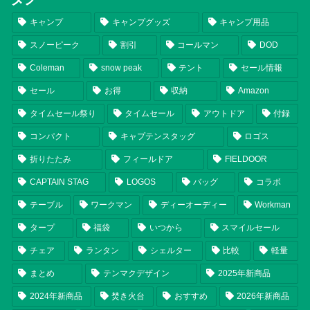
キャンプ
キャンプグッズ
キャンプ用品
スノーピーク
割引
コールマン
DOD
Coleman
snow peak
テント
セール情報
セール
お得
収納
Amazon
タイムセール祭り
タイムセール
アウトドア
付録
コンパクト
キャプテンスタッグ
ロゴス
折りたたみ
フィールドア
FIELDOOR
CAPTAIN STAG
LOGOS
バッグ
コラボ
テーブル
ワークマン
ディーオーディー
Workman
タープ
福袋
いつから
スマイルセール
チェア
ランタン
シェルター
比較
軽量
まとめ
テンマクデザイン
2025年新商品
2024年新商品
焚き火台
おすすめ
2026年新商品